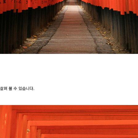
살펴 볼 수 있습니다.