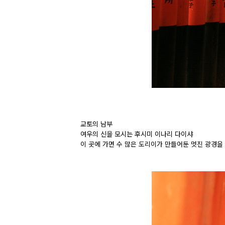
교토의 남부
여우의 신을 모시는 후시미 이나리 다이샤
이 곳에 가면 수 많은 도리이가 만들어둔 멋진 광경을 