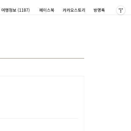
여행정보
(1187)
페이스북
카카오스토리
방명록