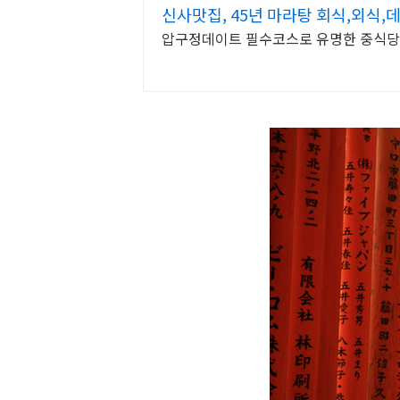
신사맛집, 45년 마라탕 회식,외식,
압구정데이트 필수코스로 유명한 중식당