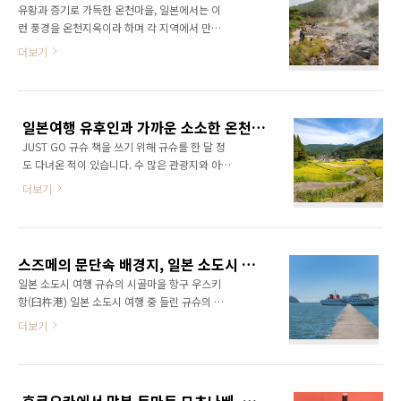
유황과 증기로 가득한 온천마을, 일본에서는 이
호시노 리조트(OMO5 KUMAMOTO by
런 풍경을 온천지옥이라 하며 각 지역에서 만날
HOSHINO RESORTS) 는 구마모토 성 아래의
수 있습니다. 그 중 하나인 나가사키의 동쪽 시마
더보기
시내 중심인 노면열차역 도리쵸즈지(通町筋) 정
바라 반도의 작은 산이며 온천지옥, 마을인 운젠
거장 바로 옆이며 구마마토시 현대 미술관 맞은
雲仙 을 찾았습니다. 운젠은 후쿠오카나 나가사
편의 호텔입니다. 호텔의 지하 1층부터 2층까지
키에서 다양한 방법으로 이동할 수 있는데 가장
는 상업 시설이며 다양한 상점과 레스토랑이 있
좋은 방법은 렌터카를 이용하여 가는 것 입니다.
어 호텔에 숙박하며 편리하게 이용할 수 ..
일본여행 유후인과 가까운 소소한 온천 마을 유노히라
하지만 이번에는 나가사키에 새로 신칸센이 개
JUST GO 규슈 책을 쓰기 위해 규슈를 한 달 정
통하였기 때문에 신칸센과 특급열차, 버스를 이
도 다녀온 적이 있습니다. 수 많은 관광지와 아름
용해서 찾아가 보았습니다. 나가사키 신칸센은
다운 자연을 만났으며 숨어있었던 아니 내가 몰
아직 전 구간이 개통하지 않고 나가사키 - 이사하
더보기
랐던 멋진 곳들도 찾을 수 있었습니다. 그 중 한
야諫早 - 다케오온천武雄温泉 까지만 개통하였
곳인 유노히라湯平 는 오이타현의 깊은 산골짜
습니다. 전부터 신칸센이 다니던 후쿠오카의 하
기의 계곡 온천으로 아름다운 자연과 소소한 풍
카타博多 까지는 신칸센이 다니지 않아 다케오
경이 많아 종종 생각이 납니다. 유노히라는 유후
온천부터 하카타까지는 특급열차를 이용하여야
스즈메의 문단속 배경지, 일본 소도시 여행 시골마을 항구 우스키항 오렌지 페리
인과 벳푸 사이의 계곡 온천으로 JR열차를 타고
합니다. 일본 열차 여행을 하면서..
일본 소도시 여행 규슈의 시골마을 항구 우스키
이동합니다. 유후인과 벳푸와는 달리 사람이 많
항(臼杵港) 일본 소도시 여행 중 들린 규슈의 작
지 않아 소소하고 조용한 시간을 보낼 수 있는 곳
은 시골 마을 우스키 규슈 동쪽 해안가 중간쯤의
더보기
으로 오래전 조용하던 구로카와 온천과 비슷한
항구 도시로 국제공항과는 거리가 있고 규슈의
느낌이 듭니다. 가끔 열차가 찾아오는 유노히라
인기 관광지와도 거리가 멀어 쉽게 찾을 수 없는
역 우후인이나 벳푸에서 완행열차를 타고
곳 중에 하나입니다. 벳푸, 오이타에서 가깝다고
20~30분 정도 걸리며 역장이 없는 무인 역 입니
하나 차나 열차로 1시간 정도 거리라서 좀 처럼
다. 유노히라 역의 대합실 이곳에서 조용히 열차