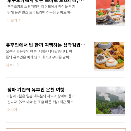
후쿠오카에서 맛본 토마토 모츠나베, 원조 토마토라멘 산미
찾기 힘든 곳이지만 최근 개봉한 신카이 마코토
를 기다리는 것 ..
후쿠오카의 쇼핑거리인 다이묘에서 점심을 먹기
감독의 작품 스즈메의 문단속의 배경지로 나와
위해 들린 원조 토마토라멘 전문점 산미三味
찾아가 보았습니다. 우스키는 복어로 유명하고,
(333) 후쿠오카의 라멘은 돼지뼈를 삶은 돈코츠
옛 성하마을 거리, 고양이 신사, 우스키 대불들
더보기
라멘 가게가 많은데 이곳은 토마토와 야채를 이
은근 볼거리 많은 곳이라 규슈 렌터카 여행을 한
용한 산뜻한 라멘을 전문으로 하는 가게 입니다.
다면 살짝 들려봐도 좋을 것 입니다. 우스키 항은
토마토 라멘도 후쿠오카가 원조이며 후쿠오카의
스즈메의 문단속에서 스즈메가 의자가 되어 버
곳곳에 토마토 라멘 가게들이 많습니다. 이곳 다
린 쇼타와 함께 다이진 고양이를 쫒아가는 장면
유후인에서 밥 한끼 여행하는 삼각김밥 타비무스비(たびむすび)
이묘점은 본점으로 2015년 부터 시작하였다고
에서 배로 ..
오랜만에 유후인 여름 여행을 다녀왔습니다. 여
합니다. 핑크색 간판에 귀여운 토마토 그림이 그
름의 유후인은 비가 많이 내리고 무더운 날씨여
려져 있는 간판을 보고 쉽게 찾을 수 있었습니다.
서 온천을 즐기기에는 조금 아쉬울 것 같아 여름
더보기
후쿠오카 원조 토마토 라멘 산미의 본점은 다이
보다는 가을 겨울에 주로 다녀왔었는데 여름의
묘 거리 1층에 있습니다. 24시간 운영하며 토마
유후인도 나쁘지 않았습니다. 유후인을 돌아다
토 라멘 이외에도 두유 라멘, 카라멘(매운 라멘)
니기 보다는 온천 료칸에서 푹 쉬면서 2박 몸과
등 메뉴가 다양하며 주로 야채 본연의 맛을 살린
마음의 피로를 말끔히 풀고 돌아왔습니다. 유후
메뉴가 많았습니다. 가게 앞 메뉴 뒤에 아이유가
장마 기간의 유후인 온천 여행
인에서는 처음 유후인 역에 도착했을 때 말고는
웃고 있었..
6월과 7월은 일본 대부분의 지역이 장마에 들어
외식을 하지 않았는데 유후인 역에 새로 생긴 카
갑니다. (오키나와 는 조금 빠른 5월) 최근 몇 년
페 겸 삼각김밥 가게가 있어서 다녀왔습니다. 장
간은 장마라고 하기에는 부끄럽게 비는 많이 내
마 기간의 유후인 온천 여행 장마 기간의 유후인
더보기
리지 않고 열대성 스콜로 소나기 처럼 몇 번 내리
온천 여행 6월과 7월은 일본 대부분의 지역이 장
다 말았는데 올해는 그동안의 비가 한 번에 다 몰
마에 들어갑니다. (오키나와 는 조금 빠른 5월)
아서 내렸는지, 규슈 지역에 엄청난 비가 내렸습
최근 몇 년 간은 장마라고 하기에는 부끄럽게 비
니다. 규슈는 이번 장마 기간 동안에 내린 비로