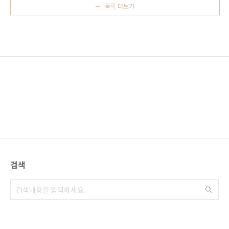
는 많이 내리지 않고 열대성 스콜로 소나기 처럼
목록 더보기
도로가 끊기고 산이 무너지는 듯 엄청난 피해를
몇 번 내리 ..
받았는데 규슈 전체가 피해를 받은 것은 아니고
히타를 비롯 후쿠오카와 오이타의 일부 지역에
만 피해가 생겼습니다. 고로 규슈 여행은 특별히
무리가 없고 히타 지역을 제외한 지역들은 기존
처럼 정상적으로 돌아가고 있습니다. 온천 여행
은 비가와도 좋습니다. 오히려 여름 온천 여행은
비가 내려 시원하고 운치도 있고 따뜻한 온천을
즐기기에..
검색