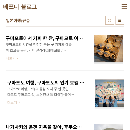
본문 바로가기
베쯔니 블로그
일본여행/규슈
구마모토에서 커피 한 잔, 구마모토 여행 커피 갤러리(珈琲回廊 / Coffee Gallery)
구마모토의 시간을 천천히 볶는 곳 커피와 예술
이 흐르는 공간, 커피 갤러리(珈琲回廊 /
Coffee Gallery) 구마모토시(熊本市)의 중심,
더보기
오래된 상가 거리 한켠에 자리한 커피 갤러리(珈
琲回廊) 는 단순한 카페가 아닙니다. 이름처럼
회랑(回廊) 이라 불리는 이 공간은, 커피 한 잔을
중심으로 예술·시간·공간이 천천히 회전하는
구마모토 여행, 구마모토의 인기 호텔 OMO5 구마모토 by 호시노 리조트(OMO5 KUMAMOTO by HOSHINO RESORTS)
듯한 체험을 선사합니다. 문을 열고 들어서는 순
구마모토 여행, 규슈의 중심 도시 중 한 곳인 구
간, 도시의 소음은 차단되고, 부드럽게 구운 원두
마모토 구마모토 성, 노면전차 등 다양한 볼거리
향과 나무의 온기가 다가옵니다. 이곳은 구마모
가 있는 구마모토에서는 구마모토 시내 중심에
토의 편리한 교통 수단인 노면전차를 타고 쉽게
더보기
새롭개 생겼으며(2023년 4월 25일) 호텔 자체
찾아 갈 수 있지만 두 노선의 역 중간에 위치에
가 시내의 핫플레이스가 된 호텔인 호시노 리조
있어 처음 찾을 때 어떤 역을 이용할지 고민에 빠
트의 OMO5 구마모토 by 호시노 리조트(OMO5
지게 됩니다. 보통 구마모토 역과 시내를 연결하
KUMAMOTO by HOSHINO RESORTS)에 가보
는 노선이 관광객에게는 찾기 쉽게 느껴..
나가사키의 운젠 지옥을 찾아, 후쿠오카 ~ 이사하야 ~ 운젠, 대중교통으로 가는 법
았습니다. 호시노 리조트의 OMO5 구마모토 by