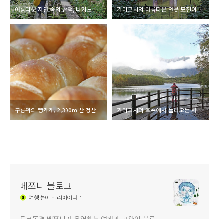
아름다운 자연 속의 산책, 나가노 가미코치 여행
가미코치의 아름다운 연못 묘진이케의 멋진 풍경
구름위의 빵가게, 2,300m 산 정산에서 만든 고소한 빵의 맛은?
가미코치의 호수에서 들려오는 셔터소리
베쯔니 블로그
여행
분야 크리에이터
도쿄동경 베쯔니가 운영하는 여행과 고양이 블로