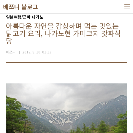
본문 바로가기
베쯔니 블로그
일본여행/군마 나가노
아름다운 자연을 감상하며 먹는 맛있는
닭고기 요리, 나가노현 가미코치 갓파식
당
베쯔니
2012. 8. 10. 01:13