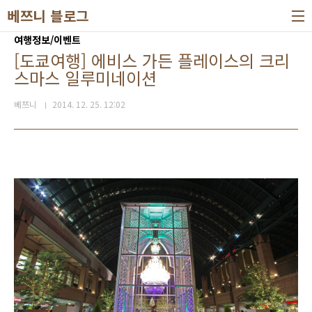
본문 바로가기
베쯔니 블로그
여행정보/이벤트
[도쿄여행] 에비스 가든 플레이스의 크리
스마스 일루미네이션
베쯔니
2014. 12. 25. 12:02