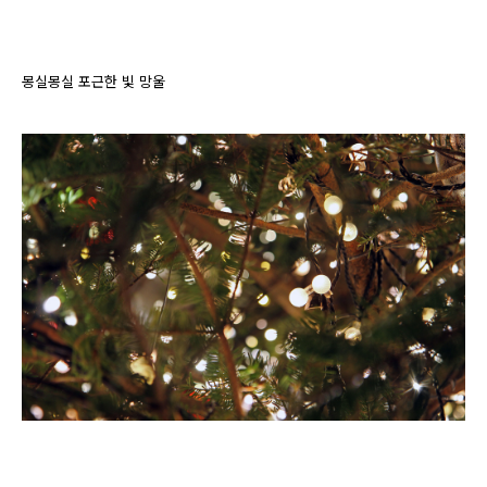
몽실몽실 포근한 빛 망울