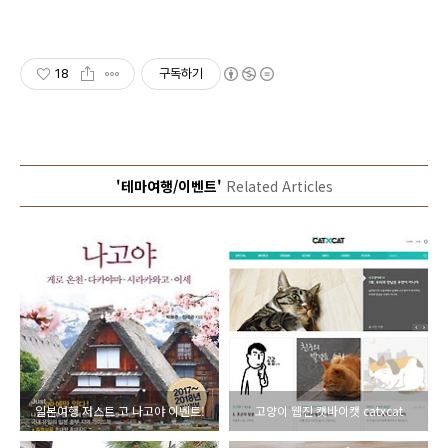
18
구독하기
'테마여행/이벤트'
Related Articles
일본여행 저스트 고 나고야 이벤트!
고양이 웹진 캣바이캣 catxcat