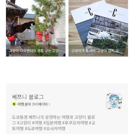
고양이 다큐멘터리 영화 나는 고양이로소이다. 후쿠오카 촬영
고양이가 좋아서, 고양이 잡지 감성 매거진C
베쯔니 블로그
여행
분야 크리에이터
도쿄동경 베쯔니가 운영하는 여행과 고양이 블로
그 #고양이 #여행 #일본여행 #후쿠오카여행 #교
토여행 #도쿄여행 #오사카여행