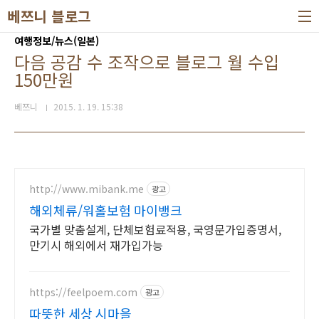
본문 바로가기
베쯔니 블로그
여행정보/뉴스(일본)
다음 공감 수 조작으로 블로그 월 수입
150만원
베쯔니
2015. 1. 19. 15:38
http://www.mibank.me
광고
해외체류/워홀보험 마이뱅크
국가별 맞춤설계, 단체보험료적용, 국영문가입증명서,
만기시 해외에서 재가입가능
https://feelpoem.com
광고
따뜻한 세상 시마을