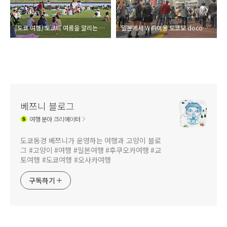
[도쿄 여행] 도쿄의 여름을 알리는 화려한 이벤트 하나비(花火, 불꽃놀이)
일본에서 WiFi이용 도코모 docomo Wi-Fi for visitor
베쯔니 블로그
여행
분야 크리에이터
도쿄동경 베쯔니가 운영하는 여행과 고양이 블로
그 #고양이 #여행 #일본여행 #후쿠오카여행 #교
토여행 #도쿄여행 #오사카여행
구독하기