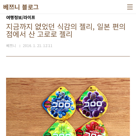
본문 바로가기
베쯔니 블로그
여행정보/라이프
지금까지 없었던 식감의 젤리, 일본 편의
점에서 산 고로로 젤리
베쯔니
2016. 1. 21. 12:11