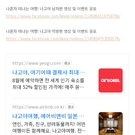
나혼자 떠나는 여행! 나고야 남자편 영상 및 이벤트 응모
https://www.facebook.com/likejp/videos/1145850118758706/
나혼자 떠나는 여행! 나고야 먹방
편 영상 및 이벤트 응모
https://www.facebook.com/likejp/videos/1145834752093576/
https://www.yeogi.com
광고
나고야, 여기어때 결제사 최대 2
만원 추가할인
8월에 예약하면 전 세계 인기 숙소를
최대 52% 할인된 가격에! 매주 쏟아
지는 다양한 혜택! 앱으로 알림 받고
똑똑하게 숙소 예약하기
https://www.airbnb.co.kr
광고
나고야여행, 에어비앤비 일본 감
성이 가득한 숙소
연인, 가족, 친구, 반려동물까지! 어떤
여행이든 함께해요. 나고야여행. 전용