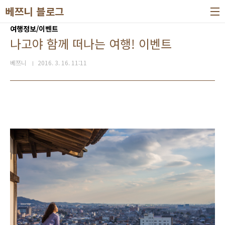
본문 바로가기
베쯔니 블로그
여행정보/이벤트
나고야 함께 떠나는 여행! 이벤트
베쯔니
2016. 3. 16. 11:11