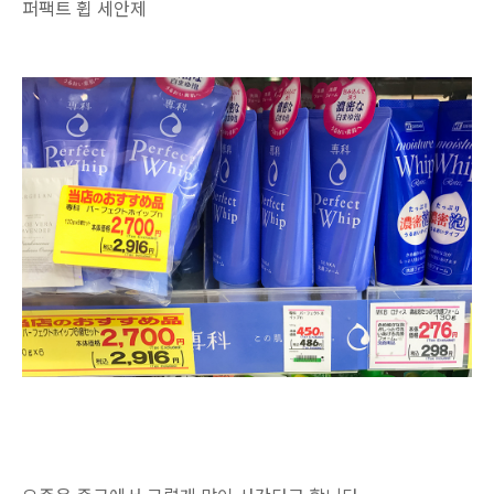
퍼팩트 휩 세안제