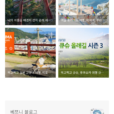
너의 이름은 배경지 성지 순례 여행, 나고야 히다후루카와 스와호수 다카야마
겨울 홋카이도 여행, 비에이, 후라노, 호시노리조트 토마무
먹고찍고 일본 고양이 여행, 히로시마 오노미치 도모노우라
먹고찍고 규슈, 후쿠오카 여행 규슈 올레 길 걷기
베쯔니 블로그