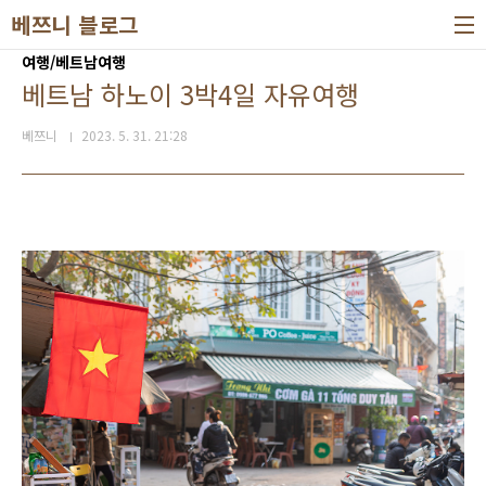
본문 바로가기
베쯔니 블로그
여행/베트남여행
베트남 하노이 3박4일 자유여행
베쯔니
2023. 5. 31. 21:28