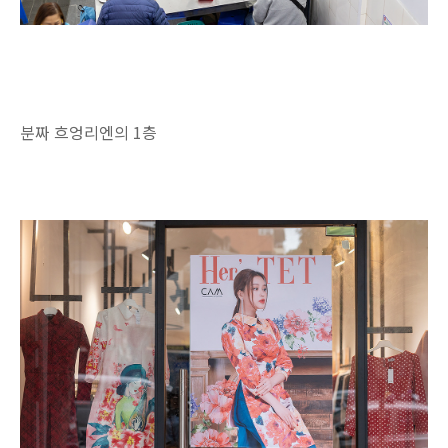
분짜 흐엉리엔의 1층