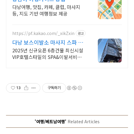
다낭여행, 맛집, 카페, 클럽, 마사지
등, 지도 기반 여행정보 제공
https://pf.kakao.com/_xikZxin
광고
다낭 보스이발소 마사지 스파 공
항픽업 사우나 라운지 무료
2025년 신규오픈 6층건물 최신시설
VIP호텔스타일의 SPA&이발서비스
단체환영 귀청소,손발톱케어,발각질
제거,샴푸,두피마사지,면도,마스크팩,
세안,4핸드 마사지.
13
구독하기
'여행/베트남여행'
Related Articles