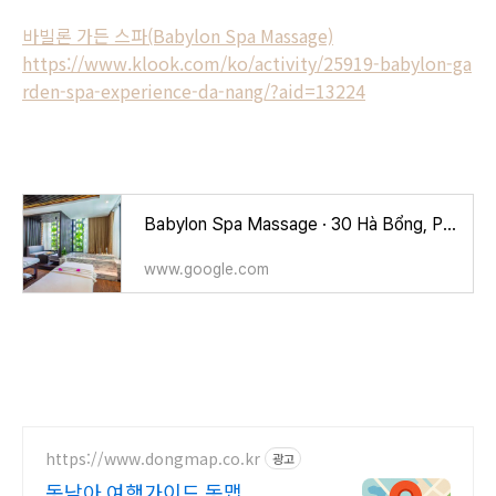
바빌론 가든 스파(Babylon Spa Massage)
https://www.klook.com/ko/activity/25919-babylon-ga
rden-spa-experience-da-nang/?aid=13224
Babylon Spa Massage · 30 Hà Bổng, Phước Mỹ, Sơn Trà, Đà Nẵng 550000 베트남
www.google.com
https://www.dongmap.co.kr
광고
동남아 여행가이드 동맵