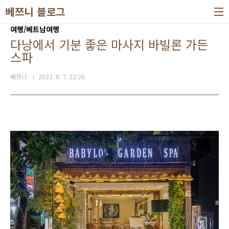
본문 바로가기
베쯔니 블로그
여행/베트남여행
다낭에서 기분 좋은 마사지 바빌론 가든
스파
베쯔니
2022. 8. 7. 22:26