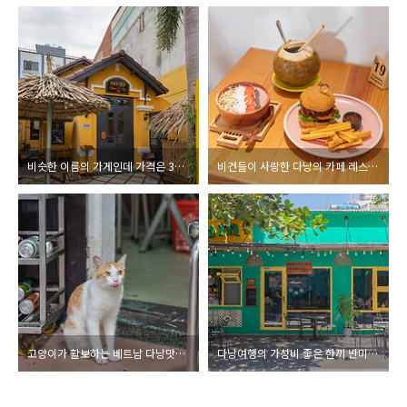
비슷한 이름의 가게인데 가격은 3배 차이나는 다낭의 레스토랑, 냐벱스아 쌀국수 전문점(NHÀ BẾP XƯA.)
비건들이 사랑한 다낭의 카페 레스토랑 다낭여행 아이비건(iVEGAN DANANG)
고양이가 활보하는 베트남 다낭맛집 반쎄오 바즈엉 여름 다낭여행
다낭여행의 가성비 좋은 한끼 반미 콤보 카페(Ùmm Banh Mi & Cafe)와 에스프레소 바 지! 커피 앤 로스터리(Z! Coffee & Roastery)