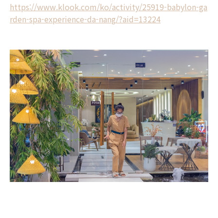
https://www.klook.com/ko/activity/25919-babylon-ga
rden-spa-experience-da-nang/?aid=13224