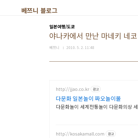
본문 바로가기
베쯔니 블로그
일본여행/도쿄
야나카에서 만난 마네키 네코
베쯔니
2010. 5. 2. 11:48
http://jjao.co.kr
광고
다문화 일본놀이 짜오놀이몰
다문화놀이 세계전통놀이 다문화의상 
http://kosakamall.com
광고