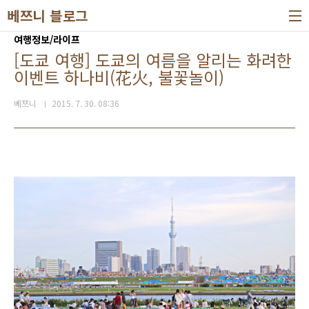
본문 바로가기
베쯔니 블로그
여행정보/라이프
[도쿄 여행] 도쿄의 여름을 알리는 화려한
이벤트 하나비(花火, 불꽃놀이)
베쯔니
2015. 7. 30. 08:36