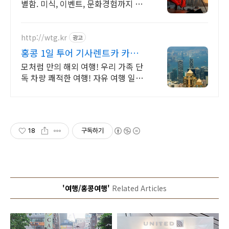
별함. 미식, 이벤트, 문화경험까지 알
아보세요 홍콩만의 특별한 감성, 홍콩
여행 관광정보 확인하기.
http://wtg.kr
광고
홍콩 1일 투어 기사렌트카 카톡
실시간 한국어 지원!
모처럼 만의 해외 여행! 우리 가족 단
독 차량 쾌적한 여행! 자유 여행 일일
투어 출장 의전 차량 전시회 차량 지
원 세단 콜밴 버스 외곽 장거리 맞춤
견적.
18
구독하기
'여행/홍콩여행'
Related Articles