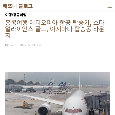
본문 바로가기
베쯔니 블로그
여행/홍콩여행
홍콩여행 에티오피아 항공 탑승기, 스타
얼라이언스 골드, 아시아나 탑승동 라운
지
베쯔니
2017. 5. 23. 15:59