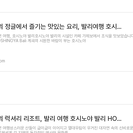
우붓의 정글에서 즐기는 맛있는 요리, 발리여행 호시노야 발리 카페 가제보
붓 여행, 호시노야 발리호시노야 발리의 시설인 카페 가제보에서 조식을 맛보았습니다
SHINOYA Bali 계곡의 시원한 바람이 부는 호시노야
com
우붓의 럭셔리 리조트, 발리 여행 호시노야 발리 HOSHINOYA Bali
붓 여행성스러운 산들이 굽이굽이 이어지고 열대우림이 우거진 대자연 속의 신비로운
우붓세계 각 지역의 독자적인 역사와 문화를