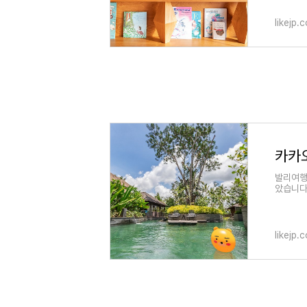
likejp.
발리여행
았습니다
likejp.