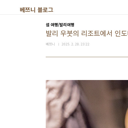
본문 바로가기
베쯔니 블로그
섬 여행/발리여행
발리 우붓의 리조트에서 인도네시
베쯔니
2025. 2. 28. 23:22