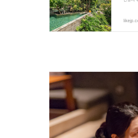
likejp.