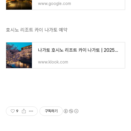
www.google.com
호시노 리조트 카이 나가토 예약
나가토 호시노 리조트 카이 나가토 | 2025년 최신 가격 & 프로모션 - 클룩 Klook 대한민국
www.klook.com
9
구독하기