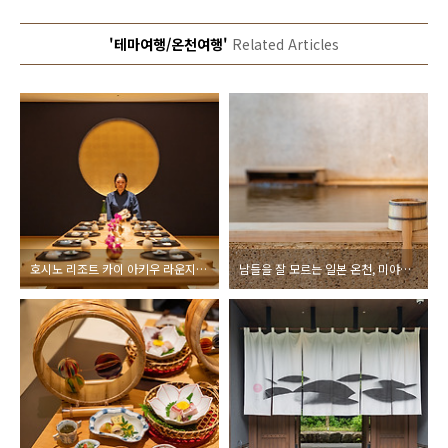
'테마여행/온천여행'
Related Articles
호시노 리조트 카이 아키우 라운지, 엑티비티, 조식, 석식
남들을 잘 모르는 일본 온천, 미야기 아키우 온천 호시노 리조트 카이 아키우