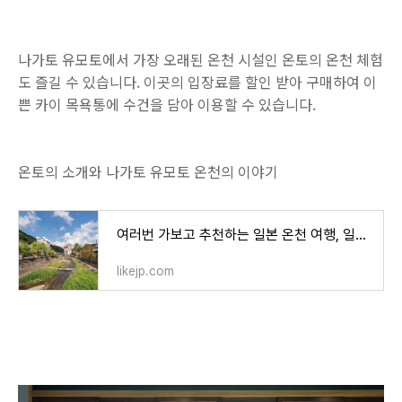
나가토 유모토에서 가장 오래된 온천 시설인 온토의 온천 체험
도 즐길 수 있습니다. 이곳의 입장료를 할인 받아 구매하여 이
쁜 카이 목욕통에 수건을 담아 이용할 수 있습니다.
온토의 소개와 나가토 유모토 온천의 이야기
여러번 가보고 추천하는 일본 온천 여행, 일본 소도시 여행 야마구치현 나가토 유모토 온천
likejp.com