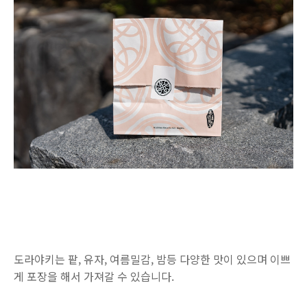
도라야키는 팥, 유자, 여름밀감, 밤등 다양한 맛이 있으며 이쁘
게 포장을 해서 가져갈 수 있습니다.