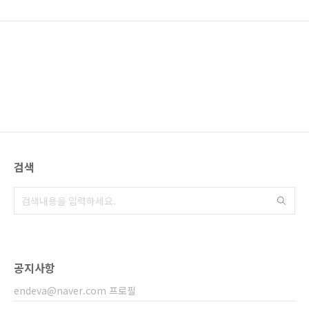
검색
공지사항
endeva@naver.com 프로필