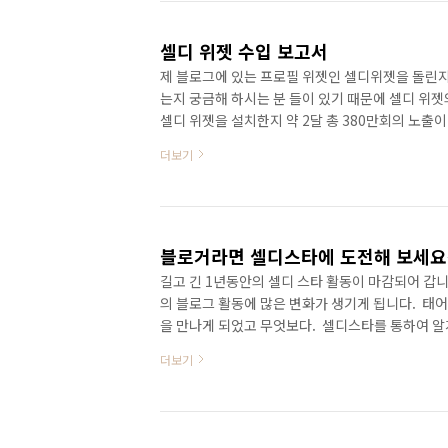
셀디 위젯 수입 보고서
제 블로그에 있는 프로필 위젯인 셀디위젯을 돌린지
는지 궁금해 하시는 분 들이 있기 때문에 셀디 위젯
셀디 위젯을 설치한지 약 2달 총 380만회의 노출이
제 블로그 2달 PV가 380만이라는 것이 되는데 이
더보기
제 블로그 UV가 전혀 못미치기 때문입니다. 아쉬운
른 루트나 간접적으로 실적이 생기는 것은 무시 할 수
블로거라면 셀디스타에 도전해 보세요
길고 긴 1년동안의 셀디 스타 활동이 마감되어 갑니
의 블로그 활동에 많은 변화가 생기게 됩니다. 태
을 만나게 되었고 무엇보다. 셀디스타를 통하여 알게
히 유지 할 수 있고 수 많은 사람들이 제 블로그를 
더보기
만한 제가 여행 블로거로서 자리를 잡게 해준, 수 
에 의해 이렇게 셀디 스타가 되었던 것 처럼 저를 통