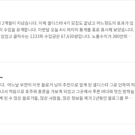
 2개월이 지났습니다. 이제 셀디스타 4기 모집도 끝났고 어느정도의 효과가 있
의 수입을 공개합니다. 이번달 오늘 4시 까지의 통계를 표로 표시해 보았습니다.
 있었고 클릭수는 1233회 수입금은 67,630원입니다. 노출수치가 380만회면
건 조금 잘못 잡혀 있는 것 같습니다. 저의 예상 PV의 2배를 넘는 수치이기도 하고
 것은 실적이 없다는 것입니다. 물론 노출이후 바로 실적으로 연결되지 않고 다
 없..
~
다. 어느날 우연히 이웃 블로거 님의 추천으로 알게 된 셀디스타 그로 인하여 저
어나서 처음으로 호주와 홍콩을 가보게 되었고 그곳에서 푸른 바다와 멋진 밤하늘
 된 수 많은 블로거들, 많은 사람들, 많은 정보들 제가 1년동안 블로그를 꾸준
찾아 올 수 있었던 힘이 되었던 것 같습니다. 이제 블로거 라면 누구나 도전 해 볼
많은 사람들을 만나게 해준 셀디 스타를 소개 하려고 합니다. 저도 다른 셀디 스타
해..