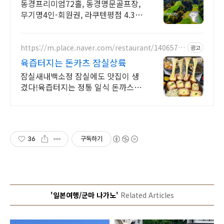
경프리미엄 54홀
동경프리미엄72홀, 동경명문골프장,
무기명4인-회원권, 라쿠텐평점 4.3,
3색골프 골프장평점 4.3, 그린평균스
피드 2.8
https://m.place.naver.com/restaurant/1406575
광고
173
육즙터지는 돈카츠 잠실상륙
잠실새내백소정 잠실에도 맛집이 생
겼다!육즙터지는 정통 일식 돈까스 마
제소바 전문점
36
구독하기
'일본여행/군마 나가노'
Related Articles