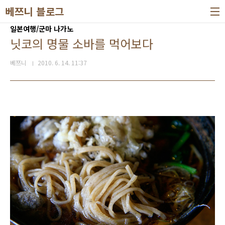
본문 바로가기
베쯔니 블로그
일본여행/군마 나가노
닛코의 명물 소바를 먹어보다
베쯔니
2010. 6. 14. 11:37