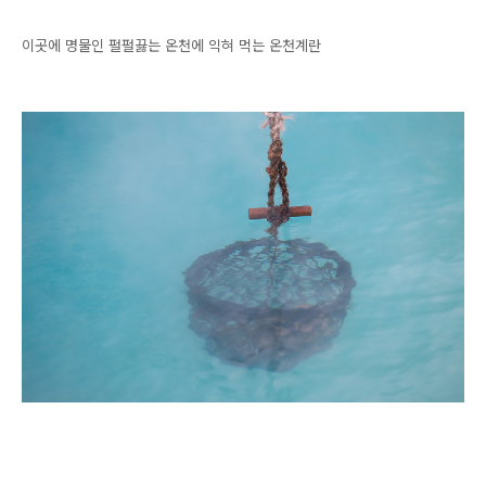
이곳에 명물인 펄펄끓는 온천에 익혀 먹는 온천계란