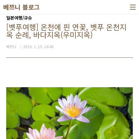
본문 바로가기
베쯔니 블로그
일본여행/규슈
[벳푸여행] 온천에 핀 연꽃, 벳푸 온천지
옥 순례, 바다지옥(우미지옥)
베쯔니
2016. 1. 19. 14:40