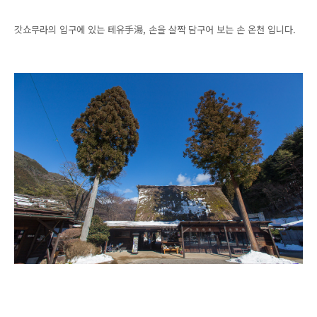
갓쇼무라의 입구에 있는 테유手湯, 손을 살짝 담구어 보는 손 온천 입니다.