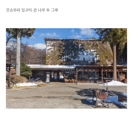
갓쇼무라 입구의 큰 나무 두 그루