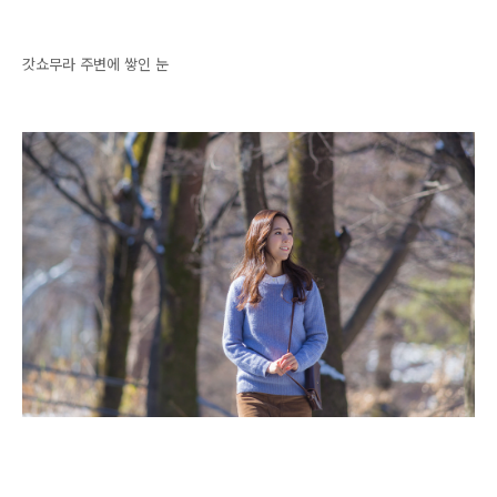
갓쇼무라 주변에 쌓인 눈