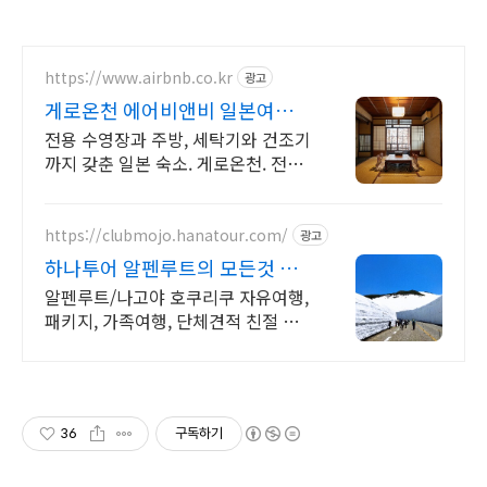
https://www.airbnb.co.kr
광고
게로온천 에어비앤비 일본여행도
우리집처럼
전용 수영장과 주방, 세탁기와 건조기
까지 갖춘 일본 숙소. 게로온천. 전용
테라스와 바비큐 그릴이 제공되는 숙
소를 예약하세요.
https://clubmojo.hanatour.com/
광고
하나투어 알펜루트의 모든것 하
나투어 공식예약 인증센터
알펜루트/나고야 호쿠리쿠 자유여행,
패키지, 가족여행, 단체견적 친절 신
속 상담!
36
구독하기