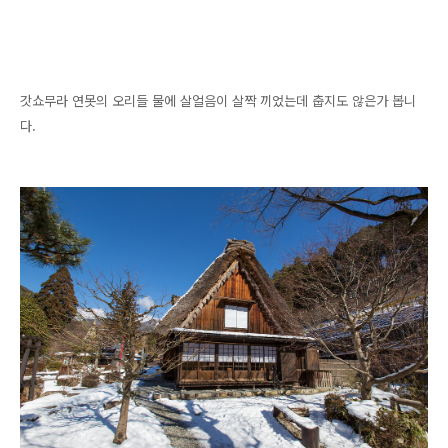
갓쇼무라 연못의 오리들 물에 살얼음이 살짝 끼었는데 춥지도 않은가 봅니
다.