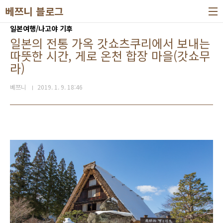
본문 바로가기
베쯔니 블로그
일본여행/나고야 기후
일본의 전통 가옥 갓쇼츠쿠리에서 보내는
따뜻한 시간, 게로 온천 합장 마을(갓쇼무
라)
베쯔니
2019. 1. 9. 18:46