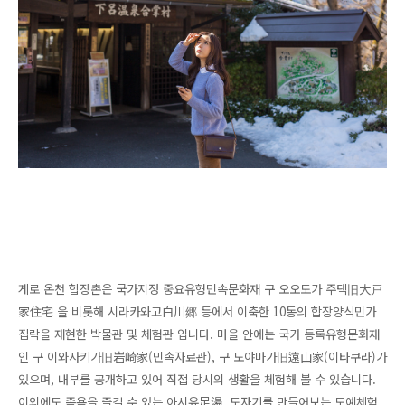
게로 온천 합장촌은 국가지정 중요유형민속문화재 구 오오도가 주택旧大戸
家住宅 을 비롯해 시라카와고白川郷 등에서 이축한 10동의 합장양식민가
집락을 재현한 박물관 및 체험관 입니다. 마을 안에는 국가 등록유형문화재
인 구 이와사키가旧岩崎家(민속자료관), 구 도야마가旧遠山家(이타쿠라)가
있으며, 내부를 공개하고 있어 직접 당시의 생활을 체험해 볼 수 있습니다.
이외에도 족욕을 즐길 수 있는 아시유足湯, 도자기를 만들어보는 도예체험,