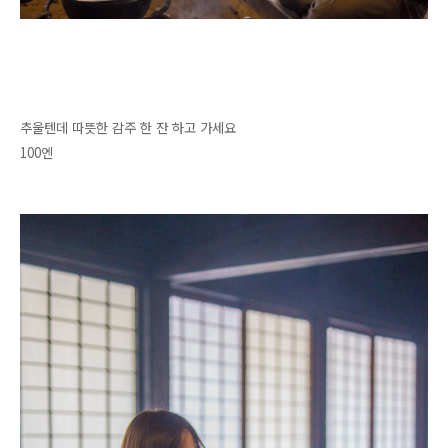
추울텐데 따뜻한 감주 한 잔 하고 가세요
100엔