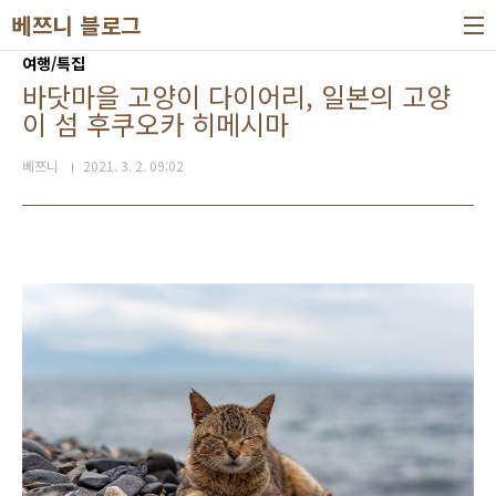
본문 바로가기
베쯔니 블로그
여행/특집
바닷마을 고양이 다이어리, 일본의 고양
이 섬 후쿠오카 히메시마
베쯔니
2021. 3. 2. 09:02