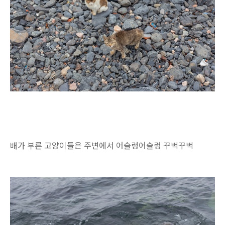
배가 부른 고양이들은 주변에서 어슬렁어슬렁 꾸벅꾸벅