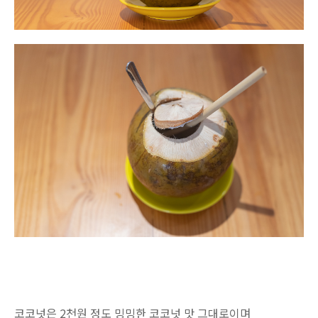
코코넛은 2천원 정도 밍밍한 코코넛 맛 그대로이며