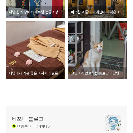
다낭 한 시장에서 베트남 전통의상 아오자이 맞춰입기, 꼰시장, 고마트
비슷한 이름의 가게인데 가격은 3배 차이나는 다낭의 레스토랑, 냐벱스아 쌀국수 전문점(NHÀ BẾP XƯA.)
다낭에서 기분 좋은 마사지 바빌론 가든 스파
고양이가 활보하는 베트남 다낭맛집 반쎄오 바즈엉 여름 다낭여행
베쯔니 블로그
여행
분야 크리에이터