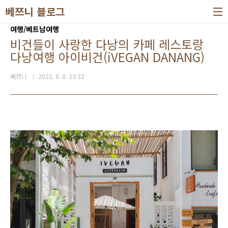
본문 바로가기
베쯔니 블로그
여행/베트남여행
비건들이 사랑한 다낭의 카페 레스토랑
다낭여행 아이비건(iVEGAN DANANG)
베쯔니
2022. 8. 8. 23:32