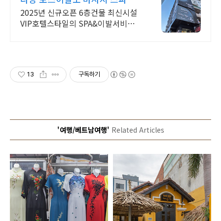
항픽업 사우나 라운지 무료
2025년 신규오픈 6층건물 최신시설
VIP호텔스타일의 SPA&이발서비스
단체환영 귀청소,손발톱케어,발각질
제거,샴푸,두피마사지,면도,마스크팩,
세안,4핸드 마사지.
13
구독하기
'여행/베트남여행'
Related Articles