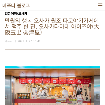
본문 바로가기
베쯔니 블로그
일본여행/오사카
만원의 행복 오사카 원조 다코야키가게에
서 맥주 한 잔, 오사카타마데 아이즈야(大
阪玉出 会津屋)
베쯔니
2023. 4. 27. 19:41