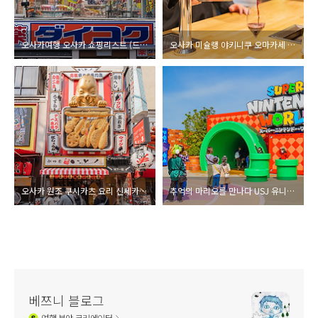
오사카여행 오사카 쇼핑리스트 (드럭스토어, 다이고쿠, 고쿠민, 드럭일레븐, 돈키호테할인쿠폰)
오사카 미슐랭 야키니쿠 오마카세 니쿠토이에바 마쓰다 (#にくといえばまつだ)
오사카 원조 쿠시카츠 요리 신세카이 잇토쿠 도톰보리(大阪新世界串カツいっとく道頓堀店) 오사카여행
추억의 마리오를 만나다 USJ 유니버셜 스튜디오 재팬 슈퍼 닌텐도 월드
베쯔니 블로그
여행
분야 크리에이터