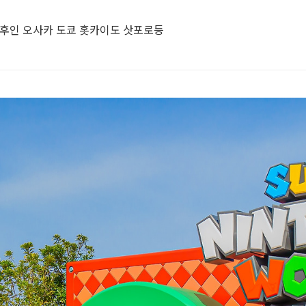
유후인 오사카 도쿄 홋카이도 삿포로등