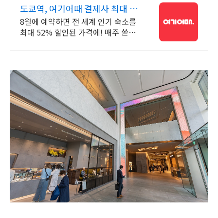
도쿄역, 여기어때 결제사 최대 2
만원 추가할인
8월에 예약하면 전 세계 인기 숙소를
최대 52% 할인된 가격에! 매주 쏟아
지는 다양한 혜택! 앱으로 알림 받고
똑똑하게 숙소 예약하기