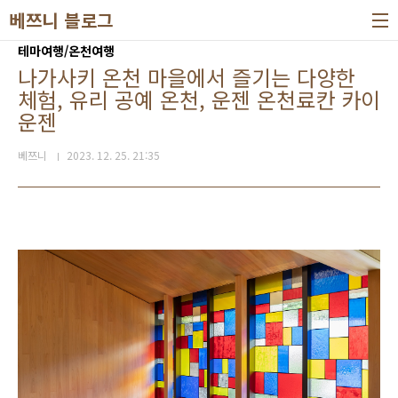
본문 바로가기
베쯔니 블로그
테마여행/온천여행
나가사키 온천 마을에서 즐기는 다양한
체험, 유리 공예 온천, 운젠 온천료칸 카이
운젠
베쯔니
2023. 12. 25. 21:35