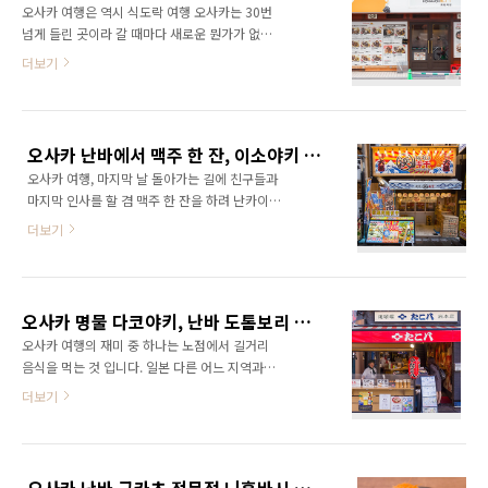
니다. 20만..
오사카 여행은 역시 식도락 여행 오사카는 30번
저렴한 간사이 미니패스가 나와 더욱더 JR을 타
넘게 들린 곳이라 갈 때마다 새로운 뭔가가 없나
게 되었습니다. JR 간사이 미니 패스로 오사카,
하며 거리를 둘러봅니다. 그러다 신사이바시에
더보기
교토 저렴하게 둘러보기 그리고 최근 아베노 하
서 찾은 돼지고기 스테이크 맛집 혼마치 돈테키
루카스 등 오사카 남부 교통의 중심인 JR 텐노지
HONMACHI 豚テキ 를 찾았습니다. 혼마치 돈
역 주변이 개발되어 이 지역을 중심으로 오사카
테키는 오사카 혼마치本町 에서 시작해 인기를
를 둘러보기 때문에 JR을 이용합니다.간사이 공
모아 그 주변에 지점을 여러곳 낸 돼지고기 스테
항에서 텐노지 까지는 JR 쾌속으로는 50분..
오사카 난바에서 맥주 한 잔, 이소야키 하마키치 이자카야
이크 전문점입니다.관광객 보다는 근처 회사의
오사카 여행, 마지막 날 돌아가는 길에 친구들과
직장인들이 몰려 유명해지기 시작했다고 합니
마지막 인사를 할 겸 맥주 한 잔을 하려 난카이
다. 가게는 신사이바시 북쪽 도큐핸즈 뒷편, 하톤
난바역과 가까운 이자카야에 들렸습니다. 이자
호텔 주변에 위치해 있습니다.혼마치 역 주변에
더보기
카야는 이소야키 하마키치磯焼き 浜キチ, 일본
도 두 곳이 더 있지만 이곳이 더 넓고 깔끔합니
전국에 있는 해산물 전문 이자카야로 공항 가기
다. 좌석은 전부 카운터 석 20개 정도의 자리가
전 난바역 가는 길에 보여서 들어갔습니다. 도쿄
있었습니다. 직장인이 많이 몰리는 가게라 12시
에 있을 때 종종 들리던 가게로 화로에서 해산물
에서 1시 사이에는 자리가 꽉차서 그 전후에 찾
오사카 명물 다코야키, 난바 도톰보리 맛집 다코하치
을 구워먹으면서 가볍게 한 잔 할 수 있는 곳 실
아가는 것이 좋습니다..
오사카 여행의 재미 중 하나는 노점에서 길거리
내는 깔끔하고 아기자기 합니다. 특히 의자의 색
음식을 먹는 것 입니다. 일본 다른 어느 지역과
이 알록달록 이소야키 하마키치의 화로입니다.
비교해도 오사카 만큼 길거리 음식이 잘 발달해
더보기
간사이공항 아시아나 저녁 8시30분 비행이라 비
있는 곳도 없으며 그 종류도 무궁무진 합니다. 수
행시간에 맞쳐가기 위해 조금 일찍 4시반쯤 찾았
많은 오사카의 길거리 음식 중 하나인 다코야키,
더니 사람이 거의 없었습니다.오사카라해도 평
길거리 음식의 격전지인 난바, 도톰보리의 다코
일 낮 부터 이자카야를 찾는 사람은 드문가 봅니
야키 맛집인 다코하치たこ八 에서 오사카의 다
다. 그것도 그렇고 이날 상하이, 대만쪽에 태풍이