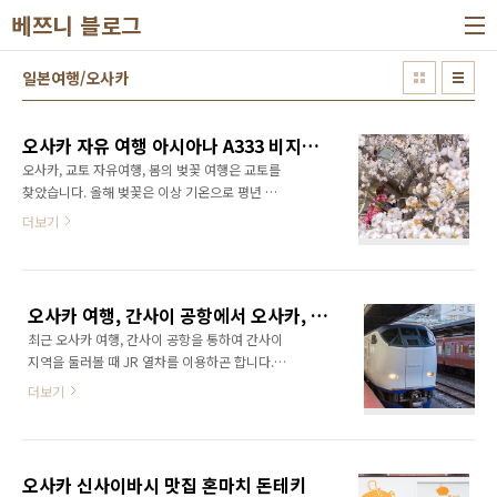
본문 바로가기
베쯔니 블로그
일본여행/오사카
오사카 자유 여행 아시아나 A333 비지니스 업그레이드
오사카, 교토 자유여행, 봄의 벚꽃 여행은 교토를
찾았습니다. 올해 벚꽃은 이상 기온으로 평년 보
다 1~2주 빨리 찾아와 시기를 맞추는 것이 쉽지
더보기
않았지만 어떻게든 올해도 일본에서 벚꽃을 만
날 수 있었습니다. 정해두었던 일정보다 빨리 벚
꽃이 만개하여 티켓 구하는데 힘이 들었고 언제
부터인지 항공사들이 일본 벚꽃 시즌을 성수기
오사카 여행, 간사이 공항에서 오사카, 교토 이동은 JR 특급 하루카
로 잡아두어 요금도 상당히 비쌌습니다. 제주항
최근 오사카 여행, 간사이 공항을 통하여 간사이
공이 50만원 가까이 요금을 받은 것을 보고 미쳤
지역을 둘러볼 때 JR 열차를 이용하곤 합니다.오
구나 하며 늘 이용하는 아시아나를 들어가 보았
사카의 명소인 난바, 도톰보리, 신사이바시 지역
더니 운 좋게도 딱 한 자리 20만원 초반대 요금
더보기
이 외국인 관광객이 많아져 사람이 너무 많고 명
이 있어 바로 예약해 버렸습니다. 요금만 보면 진
동과 같은 느낌이 들어 가지 않는데다오사카의
에어, 제주항공은 저가 항공의 탈을 쓴 일반 항공
주변 지역, 교토, 나라, 와카야마, 기노사키, 후쿠
같습니다. 필요없는 포인트, 서비스 다 버리고 저
이 지역으로 이동 할 때는 JR이 빠르고 편하기
가 항공 본연의 요금으로 운행하였으면 좋겠습
오사카 신사이바시 맛집 혼마치 돈테키
때문입니다. (USJ에 갈 때 좋고요) 거기에 최근