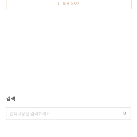
장도 가능할 것 같았습니다. 객석이 상당히 많으
목록 더보기
카 여행, 유니버셜 스튜디오 재팬 이번 먹고찍고
며 앞에서 3~4열은..
오사카 건담 여행은 날씨 운이 좋은편이였습니
다. 하루 비가 왔다고 하는데 새벽에 비가 내려
전혀 느낄 수 없었고구마모토에 지진이 와서 외
교부에서는 도움도 되지 않는 문자를 계속 보내
는데 오사카는 아무런 미동도 없었습니다. 화창
한 오사카의 아침 오사카에서 가장 번화하고 젊
은이들이 많이 모이는 신사이바시心斎橋 와 아
메리카 무라アメリカ村 ..
검색