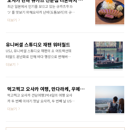
오사카 난바 규카츠 전문점 니혼바시 후지, 요즘 일본 인기의 규카츠를 맛보다.
코야키를 맛보았습니다. 다코하치는 1979년 창
와서 중국, 대만 관..
최근 일본에서 인기를 모으고 있는 규카츠牛カ
업한 오사카의 다코야키 전문점으로 부드러운
ツ 를 맛보기 위해오사카 난바(도톰보리)의 규카
식감의 다코야키たこ焼 와 계란이 가득 들어간
츠 전문점 후지富士 를 찾았습니다. 규카츠는 소
아카시야키明石焼き 로 인기를 모으고 있는 철
더보기
고기를 이용한 튀김요리로 비프카츠와 비슷한
판요리 전문점 입니다. 오사카를 중심으로 일본
요리이지만 고기를 완전히 익히지 않고 반 레어
곳곳에 10여곳의 지점을 가지고 있으며 다코야
상태로 튀겨 나오는 요리입니다. 규카츠 전문점
키 이외에도 오코노미야키お好み焼, 야키소바
니혼바시 후지牛かつ専門店 日本橋 富士, 규
焼そば 등 다양한 철판요리를 맛볼 수 있습니다.
유니버셜 스튜디오 재팬 워터월드
카츠 센몬텐 니폰바시 후지난바(도톰보리) 지역
아카시야키는 일본 효고兵庫 ..
USJ, 유니버셜 스튜디오 재팬의 쇼 어트랙션워
의 가게로 가게의 이름처럼 지하철 역 니혼바시
터월드 온난화로 인해 바다 행성으로 변해버린
역과 가까운 곳에 위치해 있습니다. 가게는 깔끔
미래의 지구를 묘사한 영화 워터 월드를 배경으
더보기
하며 카운터 자리와 테이블 자리로 나뉘어 있습
로 펼쳐지는, 영화 속 무대인 떠돌이 도시 애톨과
니다. 이날은 점심 때를 지나 찾아가서 사람이 없
그 곳에서 펼쳐지는 이야기를 그린 어드랙션 쇼
었습니다.평소에는 줄을 서서 기다려 먹어야 한
입니다. 맹스피드로 활주하는 모터 보트와 수상
다고 하는데 사람이 없어 기다리지 않고 좋았습
바이크, 온몸이 불타오르는 스턴트맨이 지상
니다.알고 보니 이날 태풍의 영향으로 대만, 중국
먹고찍고 오사카 여행, 만다라케, 우메다 공중 정원 전망대
13m에서 뛰어내리는 스턴트, 영화의 세계관을
에서 오사카로 오는 항공편이 대..
먹고찍고 오사카 건담여행3박4일의 여행 오사
통째로 느낄 수 있는 액션으로 가득한 스펙터클
카 두 번째 이야기 첫날 오사카, 두 번째 날 USJ,
한 쇼가 펼쳐집니다. 워터월드는 쥬라기 공원 옆
세 번째 날 교토마지막 날은 오사카를 다시 둘러
에 위치해 있으며 다른 USJ의 어트랙션에 비해
더보기
보았습니다. 먹고찍고 교토여행, 가모가와, 기온,
한적한 편이였습니다. 세트장의 소품 하나하나
기요미즈데라, 후시미이나리 건담 마니아들을
이쁘게 꾸며 놓은 워터월드 공연장이 제법 넓은
위한 먹고찍고 오사카 여행, 오사카 만국박람기
편이라 사람이 적은 날엔 기다리지 않고 바로 입
념공원, 건담 스퀘어, 엑스포시티 먹고찍고 오사