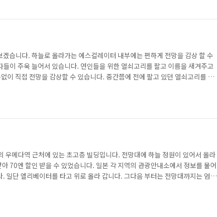
보겠습니다. 하늘로 올라가는 에스컬레이터 내부에는 편하게 전망을 감상 할 수
자들이 주욱 늘어서 있습니다. 연인들을 위한 열쇠고리를 팔고 이름을 새겨주고
없이 직접 전망을 감상할 수 있습니다. 중간쯤에 전에 팔고 있던 열쇠고리를 걸
 아래서 기념도장을 받고 내려갑니다. 내려갈 때는 조금 빨리 내려가는 것 같았
니다~ 밑에서 올려다본 우메다 스카이 워크 입니다.
 우메다역 근처에 있는 초고층 빌딩입니다. 전망대에 하늘 정원이 있어서 올라
아 70엔 할인 받을 수 있었습니다. 일본 각 지역의 관광안내소에서 정보를 물어
다. 일단 엘리베이터를 타고 위로 올라 갑니다. 그다음 부터는 전망대까지는 엄청
어 떨어지면... 조금은 아찔한 느낌이.. 약2~3분정도 하늘로 올라가는 에스컬
 오사카 시내 조금은 비싸고 무서웠지만 올라온 보람이 있었습니다~~ ^-^