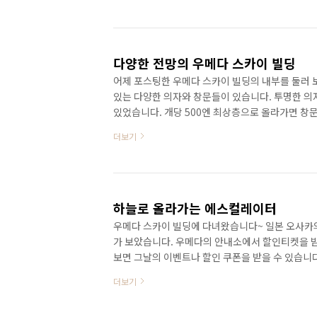
카 추천 중앙에는 JR 오사카역과 바로 연결..
다양한 전망의 우메다 스카이 빌딩
어제 포스팅한 우메다 스카이 빌딩의 내부를 둘러 
있는 다양한 의자와 창문들이 있습니다. 투명한 의
있었습니다. 개당 500엔 최상층으로 올라가면 창문
어 두는 곳이 있습니다. 오사카 시내의 전망입니다~
더보기
습니다. 다시 35층에서 엘리베이터를 타고 내려갑
하늘로 올라가는 에스컬레이터
우메다 스카이 빌딩에 다녀왔습니다~ 일본 오사카의
가 보았습니다. 우메다의 안내소에서 할인티켓을 받
보면 그날의 이벤트나 할인 쿠폰을 받을 수 있습니
나게 길고 무서운 에스컬레이터를 밑에는 아무것도 없
더보기
레이터를 타는 기분 이였습니다. 최고층에서 바라본