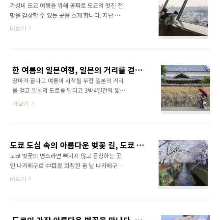
를 기다리는 것 ..
가성비 도쿄 여행을 위해 공짜로 도쿄의 멋진 전
받았는데 규슈 전체가 피해를 받은 것은 아니고
망을 감상할 수 있는 곳을 소개 합니다. 지난 번
히타를 비롯 후쿠오카와 오이타의 일부 지역에
소개했던 캐롯타워, 에비스 가든 플레이스 타워
더보기
만 피해가 생겼습니다. 고로 규슈 여행은 특별히
와 함께 무료로 이용할 수 있는 도쿄의 전망명소
무리가 없고 히타 지역을 제외한 지역들은 기존
중 하나인 분쿄 시빅 센터(文京シビックセンタ
처럼 정상적으로 돌아가고 있습니다. 온천 여행
ー ) 한국에서는 잘 알려지지 않지만 오래 전 부
은 비가와도 좋습니다. 오히려 여름 온천 여행은
터 도쿄를 대표하는 전망대 중 하나로 일본에서
비가 내려 시원하고 운치도 있고 따뜻한 온천을
한 여름의 일본여행, 일본의 거리를 걷다. (3박4일 기타규슈, 벳푸, 오이타)
검색하면 도쿄의 추천 전망대로 항상 나오는 곳
즐기기에..
장마가 끝나고 여름이 시작될 무렵 일본의 거리
입니다. 분쿄 시빅 센터는 지상 28층, 지하 4층,
를 걷고 일본의 도로를 달리고 3박4일간의 짧지
높이 142m의 건물로 도쿄 23구 중 하나인 분쿄
만 긴 여행을 다녀왔습니다. 이번 규슈여행의 취
구의 구청 건물입니다. 1999년에 건설된 건물로
더보기
재와 함께 하였습니다. 작년 규슈올레 뮤직비디
25층에 전망라운지가 있고 도쿄돔 인근이라 거
오 촬영 처럼 이번에는 새로 개통을 앞둔 기타큐
의 도쿄 중심에 위치하기 때문에 다양한 도쿄의
슈 - 오이타 간의 고속도로 렌터카 여행의 촬영입
전망을 감상할 수 있는 곳 입니다. 캐롯타워 남들
니다. 여행의 시작은 후쿠오카 후쿠오카 공항에
은 잘 모르는 나만의 도쿄 전망 명소, 도쿄여..
도쿄 도심 속의 아름다운 벚꽃 길, 도쿄 여행 나카메구로
내려 도요타 렌터카를 통해 이쁜 자동차를 빌립
도쿄 벚꽃의 명소라면 빠지지 않고 등장하는 곳
니다. 전 촬영여행 때는 평범한 색의 차를 빌려주
인 나카메구로 中目黒 화창한 봄 날 나카메구로
더니 이번에는 눈에 확 띄는 이쁜색의 아쿠아 하
의 벚꽃 길을 걸어 보았습니다. 나카메구로中目
더보기
이브리드 차가 영상에 나온다고 하니 색이 싹 바
黒 는 도쿄 야마노테도오리山手通り 를 따라 천
뀌는 ^^ 아래는 작년 규슈올레 촬영 이야기 입니
천히 흐르는 메구로 강目黒川 주변으로 수 많은
다 나란한 걸음 나란히 규슈 올레 길 걷기, 투어
벚꽃나무가 아름다운 곳입니다. 세련된 카페, 패
리스트 뮤직비디오 촬영 스토리 낡은 열차표 모
션, 잡화 가게들이 많이 모여있어 쇼핑을 즐기거
퉁이에 외워둔 머나먼 주소. 무작정 새벽녘 기차