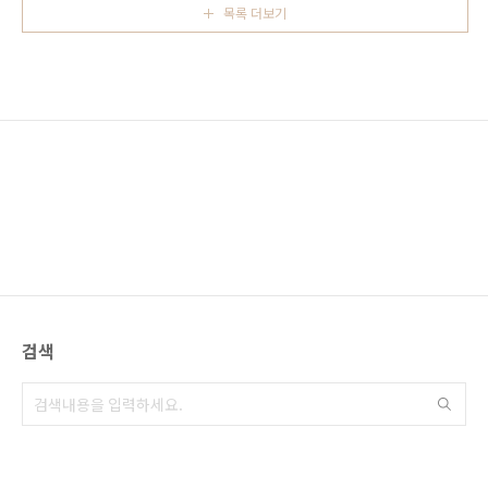
아오모리에서 히로사키(弘前)로 이동 히로사키
목록 더보기
이번에는 애니메이션과 닮은 히다 후루카와의
에서는 다시 구로..
마을 풍경과 주인공이 중요한 단서를 찾을 수 있
었던 히다후루카와 도서관을 소개하겠습니다.
히다 후루카와 가는 법, 히다후루카와 역, 게타와
카미츠 신사 신카이 마코토 감독 애니메이션 너
의 이름은 의 배경지 히다 후루카와 여행 2017
년 1월 4일 정유년 새해와 함께 애니메이션 너의
이름은君の名は 이 개봉하였습니다. 너의 이름
은 초속 5센치 ..
검색