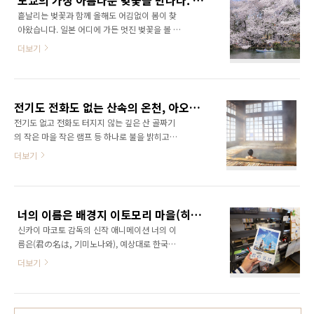
도쿄의 가장 아름다운 벚꽃을 만나다. 도쿄 여행 기치죠지 이노카시라 공원
나, 카페에서 여유를 부리거나, 강을 따라 산책을
에 오르네. 갈..
흩날리는 벚꽃과 함께 올해도 어김없이 봄이 찾
즐기기 좋은 곳입니다. 젊은 세대에게는 부르기
아왔습니다. 일본 어디에 가든 멋진 벚꽃을 볼 수
쉽게 나카노ナカメ라고 줄여서 불려지고 있기
있듯이 도쿄에서도 수 많은 벚꽃 명소를 찾을 수
도 합니다. 도요코선으로 지유가오카, 다이칸야
더보기
있습니다. 영화, 애니메이션의 한 장면, 벚꽃이
마, 시부야으로 이동이 편리하고 도쿄메트로 히
흩날리는 장면 속에는 도쿄의 아름다운 풍경이
비야선으로 롯폰기, 긴자와도 연결되어 있어 메
등장합니다. 도쿄는 보통 3월 중순 무렵부터 개
구로 지역의 교통의 중심지로 유동인구가 많고
화가 시작되며 3월말, 4월초에 만개하여 절정을
걸어서 다이칸야마, 에비스에로 이동이 가능해
전기도 전화도 없는 산속의 온천, 아오모리 여행 램프의 숙소 아오니온천 青荷温泉
이룹니다. 도쿄의 벚꽃 명소는 셀 수 없이 많으며
많은 가게들이 모여들기 시작하였습..
전기도 없고 전화도 터지지 않는 깊은 산 골짜기
공원이나 강가 주변은 벚꽃의 명소라고 생각하
의 작은 마을 작은 램프 등 하나로 불을 밝히고
면 좋습니다. 도쿄 벚꽃을 보기 위해 가장 먼저
아무 것도 하지 않고 휴식을 취한다. 아무것도 하
더보기
찾은 곳은 도쿄 서쪽의 작은 마을 기치죠지 기치
지 않아도 되는 여유, 완벽한 힐링 아오모리의 산
죠지에 가기 위해서는 시부야역에서 게이오이노
속 온천 아오니온천(青荷温泉) 램프의 숙소(ラ
카시라선 열차를 타거나 신주쿠역에서 JR 추오
ンプの宿)에서 하루를 보내고 왔습니다. 아오모
선, 쇼부선 열차를 타고 기치죠지 역에 내리면 됩
리(青森)에 오기전에 하코다테에 들렸기 때문에
니다. 이날은 시부야역에서 게이오선 열차를 타
너의 이름은 배경지 이토모리 마을(히다 후루카와) 의 소소한 풍경, 히다 후루카와 도서관
아오모리까지는 하쿠쵸(白鳥, 백조)열차를 이용
고 기치죠지로..
신카이 마코토 감독의 신작 애니메이션 너의 이
하였고 열차는 바다를 건너(세이칸 터널, 青函ト
름은(君の名は, 기미노나와), 예상대로 한국에
ンネル, 심해터널) 아오모리에 도착합니다. 목
서도 큰 인기를 모으고 있습니다. 전 일본에서 봐
적지인 아오니온천은 깊은 산속의 온천이라 가
더보기
서 2016년 최고의 영화로 기억됬는데 한국에서
는 길이 쉽지는 않습니다. 아오모리 공항에서는
보신 분은 2017년 최고의 영화가 되지 않을까
택시를 타고 이동(6,000엔 정도, 1시간 소요)하
합니다. 지난 너의 이름은 배경지 소개(나고야역,
는 것이 편하고 아오모리 역에서 출발 할 시에는
히다후루카와역, 게타와카미야 신사)에 이어서