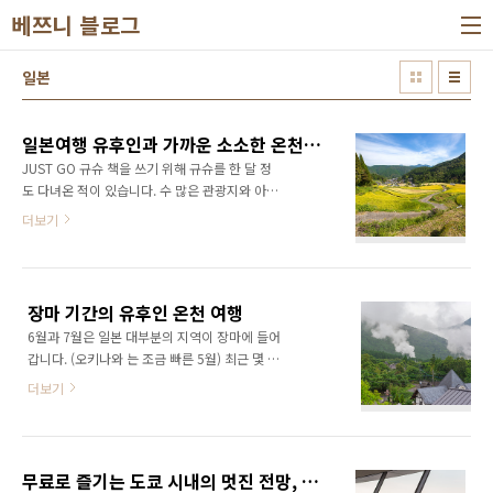
본문 바로가기
베쯔니 블로그
일본
일본여행 유후인과 가까운 소소한 온천 마을 유노히라
JUST GO 규슈 책을 쓰기 위해 규슈를 한 달 정
도 다녀온 적이 있습니다. 수 많은 관광지와 아름
다운 자연을 만났으며 숨어있었던 아니 내가 몰
더보기
랐던 멋진 곳들도 찾을 수 있었습니다. 그 중 한
곳인 유노히라湯平 는 오이타현의 깊은 산골짜
기의 계곡 온천으로 아름다운 자연과 소소한 풍
경이 많아 종종 생각이 납니다. 유노히라는 유후
장마 기간의 유후인 온천 여행
인과 벳푸 사이의 계곡 온천으로 JR열차를 타고
6월과 7월은 일본 대부분의 지역이 장마에 들어
이동합니다. 유후인과 벳푸와는 달리 사람이 많
갑니다. (오키나와 는 조금 빠른 5월) 최근 몇 년
지 않아 소소하고 조용한 시간을 보낼 수 있는 곳
간은 장마라고 하기에는 부끄럽게 비는 많이 내
으로 오래전 조용하던 구로카와 온천과 비슷한
더보기
리지 않고 열대성 스콜로 소나기 처럼 몇 번 내리
느낌이 듭니다. 가끔 열차가 찾아오는 유노히라
다 말았는데 올해는 그동안의 비가 한 번에 다 몰
역 우후인이나 벳푸에서 완행열차를 타고
아서 내렸는지, 규슈 지역에 엄청난 비가 내렸습
20~30분 정도 걸리며 역장이 없는 무인 역 입니
니다. 규슈는 이번 장마 기간 동안에 내린 비로
다. 유노히라 역의 대합실 이곳에서 조용히 열차
무료로 즐기는 도쿄 시내의 멋진 전망, 도쿄여행 분쿄시빅센터(文京シビックセンター )
도로가 끊기고 산이 무너지는 듯 엄청난 피해를