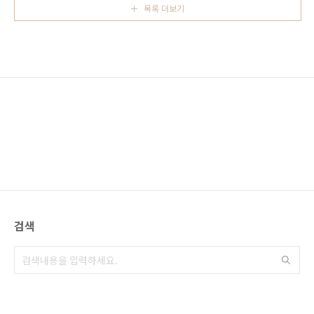
없겠구나 라는 생각이 듭니다. 사진은 잘 찍으려
목록 더보기
19세기 에도시대에는 이누야마 성을 중심으로
고 노력하기 보단 순간 순..
발달한 곳 입니다. 이누야마는 나고야에서 30분
정도 떨어진 지역에 위치하고 있으며 메이테츠
열차를 타고 쉽게 찾아 갈 수 있습니다. 이누야마
성은 일본의 국보로 지정된 4개 성(마쓰모토 성 ,
이누야마 성 , 히메지 성 , 히코네 성) 중의 하나
로 기소가와木曾川 강의 남쪽 언덕에 우뚝 솟아
있으며 성 아래에는 상점가가 발달해 있습니다.
1537년..
검색