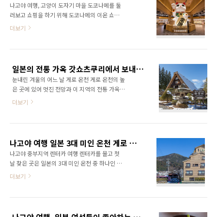
라구나텐보스로 향합니다. ..
나고야 여행, 고양이 도자기 마을 도코나메를 둘
지로 도코나메 역 주변으로 포켓몬을 하기 위한
러보고 쇼핑을 하기 위해 도코나메의 이온 쇼핑
사람들이 모입니다. 이날도 역 앞은 포켓몬을 즐
몰을 찾았습니다. 이온 몰은 일본 전국에 있는 대
더보기
기는 사람들고 가득하였습니다. 도코나메 역 앞
형 쇼핑 체인 점이며 규모가 크며 다양한 브랜드
에는 이곳을 찾은 사람들을 반갑게 맞이하는 고
의 상점을 만날 수 있는 곳 입니다. 도코나메 이
양이 도자기 상들이 있습니다. 어서오세요 도코
온 몰은 그중에서도 제법 규모가 있는 편으로 쇼
나메에 역 주변의 고양이 동상을 둘러보고 길을
핑을 즐기기에 좋습니다. 이온에서 운영하는 자
건너갑니다. 길을 건너면 도코나메 마네키 도리
일본의 전통 가옥 갓쇼츠쿠리에서 보내는 따뜻한 시간, 게로 온천 합장 마을(갓쇼무라)
체 브랜드 숍은 물론 일본의 대형 브랜드 상점들
라는 거리가 나옵니다. 각기 다..
눈내린 겨울의 어느 날 게로 온천 게로 온천의 높
도 입점해 있습니다. 카페, 레스토랑도 완비되어
은 곳에 있어 멋진 전망과 이 지역의 전통 가옥을
있으며 공간이 상당히 넓고 휴식 공간이 많아 쾌
관찰 할 수 있는 갓쇼무라合掌村에 들렸습니다.
적하게 쇼핑을 즐길 수 있습니다. 도쿄나메 이온
더보기
게로 온천 합장촌은 국가지정 중요유형민속문화
은 2층 건물로 상당히 길고 넓습니다. 한쪽 끝에
재 구 오오도가 주택旧大戸家住宅 을 비롯해 시
서 한쪽 끝가지 천천히 걸으면 15분 정도는 걸리
라카와고白川郷 등에서 이축한 10동의 합장양
는 것 같습니다. 그리고 비교적 한적한 편이라 여
식민가 집락을 재현한 박물관 및 체험관 입니다.
유롭게 쇼핑을 즐길 수 있습니다. 돈키호테와 마
나고야 여행 일본 3대 미인 온천 게로 온천의 기센칸 료칸
마을 안에는 국가 등록유형문화재인 구 이와사
찬가지..
나고야 중부지역 렌터카 여행 렌터카를 몰고 첫
키가旧岩崎家(민속자료관), 구 도야마가旧遠山
날 찾은 곳은 일본의 3대 미인 온천 중 하나인 게
家(이타쿠라)가 있으며, 내부를 공개하고 있어
로 온천下呂温泉 입니다. 게로 온천은 일본 중부
더보기
직접 당시의 생활을 체험해 볼 수 있습니다. 이외
의 온천 중 하나로, 히다가와(飛騨川) 강을 사이
에도 족욕을 즐길 수 있는 아시유足湯, 도자기를
에 두고 온천과 숙박시설이 모여있는 곳입니다.
만들어보는 도예체험, 일본 화지를 만들어 볼 수
강가에는 남녀 혼욕 노천 온천도 있으며 수질이
있는 종이 뜨기 체험등을 즐길 수 있습니다. 갓쇼
좋은 온천으로 알려져 있습니다. 특히 물이 미끌
무라는 산속에 있어 주변 풍경이 아름다우며 게