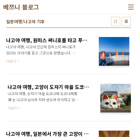
본문 바로가기
베쯔니 블로그
일본여행/나고야 기후
나고야 여행, 원피스 써니호를 타고 푸른 바다로, 가마고리 라구나텐보스
나고야 여행, 나고야 인근에 원피스의 써니호가
있다는 이야기를 듣고 그곳으로 향했습니다. 써
니호는 나고야 역에서 열차로 40분 정도 걸리는
더보기
곳에 위치한 라구나텐보스에 있어 열차를 타고
라구나텐보스가 있는 가마고리 역을 찾았습니
다. 한적한 바닷가 마을 가마고리, 나고야 남부
해안가의 휴양도시기도 한 이곳은 온천이 많고
나고야 여행, 고양이 도자기 마을 도코나메
요트 등 해양스포츠를 즐기는 사람들이 많습니
나고야 여행, 도자기 마을 도코나메 도코나메常
다. 가마고리 역에서 라구나텐보스 까지는 라구
滑 는 나고야 남서부 지타 반도에 위치하고 있으
나텐보스의 무료셔틀을 이용하면되고 셔틀은 역
며 나고야의 관문인 중부 국제공항이 있는 곳 입
앞의 정거장에서 20~30분 정도에 한 대씩 있습
더보기
니다. 도자기 마을이라 불리는 도코나메는 마을
니다. 한적한 가마고리역, 역 앞의 커다란 요트의
곳곳에 도자기 가마와 도자기 동상들이 설치되
구조물이 있습니다. 버스 안은 나무 인테리어로
어 있고 특히 고양이 동상들이 많습니다. 도코나
깔끔합니다. 가마고리를 찾은 날은 다행이도 날
메를 둘러보며 고양이 도자기와 마을의 고양이
씨가 아주 좋았습니다. 그림같은 풍경을 달리며
나고야 여행, 일본에서 가장 큰 고양이 동상이 있는 도코나메 이온 쇼핑 몰
들을 둘러 보았습니다. 도코나메는 포켓몬의 성