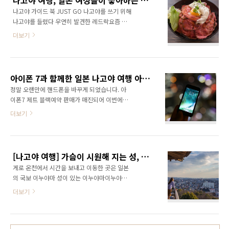
나고야 여행, 일본 여성들이 좋아하는 로스트 비프 전문점 레드락
미끌하여 온천을 하면 피부 미인이 된다고 알려
로 온천 상점가에서..
나고야 가이드 북 JUST GO 나고야를 쓰기 위해
져 있어 미인 온천으로도 유명합니다. 게로 온천
나고야를 들렸다 우연히 발견한 레드락요즘 일
에서 숙박은 일본 정부 등록 국제 관광 료칸인 기
본에서 인기를 모으고 있는 로스트 비프, 스테이
센칸吉泉館 에서 1박을 하엿습니다. 기센칸은
더보기
크 전문점 입니다. 얼마전까지만 해도 일본에서
게로역 인근의 온천료칸으로 역에서 10분 정도
고기라고 하면 이키나리 스테이크의 큼직한 스
걸리는 위치에 있는 5층 건물의 료칸입니다. 료
테이크, 소고기 돈까스 규가츠가 인기가 높았지
칸 곳곳에는 아기자기한 장식들이 놓여 있었습
만 지금은 새로운 고기인 로스트 비프가 인기몰
니다. 게로의 유메구리테가타湯めぐり手形 게
아이폰 7과 함께한 일본 나고야 여행 아이폰7 사진 원본, Nagoya travel with iPhone7
이를 하고 있는 중 입니다. 사실 다른 곳을 취재
로의 다양한 온천료칸의..
정말 오랜만에 핸드폰을 바꾸게 되었습니다. 아
하기 위해 거리를 걷다가 우연히 발견한 곳으로
이폰7 제트 블랙예약 판매가 매진되어 이번에도
줄도 별로 길지 않아서 들어가 보았습니다.외관
사지 못하겠구나 하고 있었는데 우연히 들린 애
더보기
사진을 찍고 가게에 들어가야지 하다 첫 사진과
플 스토어에서 재고를 발견 바로 구매하였습니
지금 사진 처럼 갑자기 사람이 몰려 30분 정도
다. 아이폰 7을 들고 떠난 취재 겸, 일본여행, 나
기다리게 되었습니다.먹고나서 사진을 찍을껄
고야, 이세, 도바, 이누야마, 유노야마온천, 나가
하는 후회와 함께 줄을 서서 기다려 봅니다. 레드
시마 등을 들렸습니다. 오랜만에 사용하는 아이
락은 입구의 자판기에서 식권을 구입하고 들어
[나고야 여행] 가슴이 시원해 지는 성, 이누야마 성을 오르다.
폰 이라 기능을 익혀가며 직접 사용해보며 여행
가는 시스템입니다.한글..
게로 온천에서 시간을 보내고 이동한 곳은 일본
을 즐겼습니다. 아이폰을 사용하면서 처음에는
의 국보 이누야마 성이 있는 이누야마이누야마
조금 낯설었지만 기능에 익숙해지니 점점 편하
犬山 는 일본 중부, 아이치현愛知県의 북서부에
게 되었고 사기를 잘했다는 생각이 들었습니다.
더보기
위치한 노비평야濃尾平野 와 기소가와木曾川
여행중에 사용하였기 때문에 다른 기능보다는
강이 흐르는 곳에 있으며, 예전부터 교통 및 물
주로 사진, 영상 위주로 사용하게 되었고 사용해
류, 정치의 중심지로서 발전해 온 곳입니다. 16
본 결과 이거 하나만 있어도 여행의 기록은 문제
세기 일본 전국시대 전쟁의 무대가 된곳으로 17-