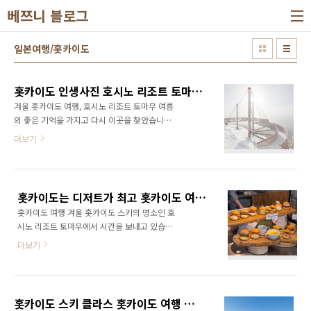
본문 바로가기
베쯔니 블로그
일본여행/홋카이도
홋카이도 인생사진 호시노 리조트 토마무 무빙 테라스
겨울 홋카이도 여행, 호시노 리조트 토마무 여름
의 좋은 기억을 가지고 다시 이곳을 찾았습니다.
겨울의 호시노 리조트 토마무는 여름 보다 더 눈
더보기
부셨습니다. 눈으로 하얗게 뒤덮힌 호시노 리조
트 토마무 이 날은 호시노 리조트 토마무의 자랑
중 하나인 운카이 테라스를 보기 위해 곤돌라를
탔습니다. 여름 가을 운해를 볼 수 있는 운카이
홋카이도는 디저트가 최고 홋카이도 여행 호시노 리조트 토마무 호타루 스트리트
테라스는 겨울이 되면 눈과 상고대를 볼 수 있는
홋카이도 여행 겨울 홋카이도 스키의 명소인 호
무빙 테라스로 변신합니다. 폴폴 쏟아지는 눈을
시노 리조트 토마무에서 시간을 보내고 있습니
헤치며 곤돌라는 정상을 향해 올라갑니다. 무빙
다. 요번에 좋았던 점으로 호타루 스트리트를 꼽
테라스에 도착 하얀 손을 흔들며 환영해주는 나
더보기
을 수 있는데, 스키어들을 위한 스키 복장 그대로
무들 나무에 쌓인 눈들이 바람과 만나 눈 보라를
찾을 수 있는 카페, 상점, 레스토랑 거리입니다.
일으키고 있었습니다. Terrace of Frost Tree 호
호시노 리조트 토마무 설명은 이전 포스팅을 확
시노 리조트 토마무의 무빙테라스 무빙霧氷은
인 하세요~! 홋카이도 스키 클라스 홋카이도 여
영하의 기온에서 안개, 물보라, 수증기 등의..
홋카이도 스키 클라스 홋카이도 여행 호시노 리조트 토마무
행 호시노 리조트 토마무 홋카이도 여행, 한 여름