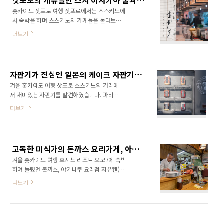
삿포로의 캐쥬얼한 스시 이자카야 술과 연어 가리또 아가리(酒と鮨 ガリとあガリ), 홋카이도여행
니다. 홋카이도의 신상 호텔 오모3 스스키노에서
있었으며 설치되..
홋카이도 삿포로 여행 삿포로에서는 스스키노에
숙박하였을 때 바로 옆 건물에 있어 이용하였습
서 숙박을 하며 스스키노의 가게들을 둘러보았
니다. 오모3 스스키노 호텔 할게 너무 많은 홋카
습니다. 스스키노의 거리에서 저녁 늦게 까지 스
이도 신상 호텔 삿포로 여행 호시노 리조트 오모
더보기
시와 함께 술을 마실 수 있는 스시 이자카야를 발
3 스스키노(Hoshino Resorts OMO3 S 겨울 홋
견하여 들렸습니다. 삿포로에서 호텔은 호시노
카이도 여행 3년만의 홋카이도 여행은 삿포로,
리조트 오모3에서 숙박하였습니다. 할게 너무 많
오타루, 토마무, 도마코마이, 치토세를 둘러보았
은 홋카이도 신상 호텔 삿포로 여행 호시노 리조
습니다. 그 중에서 가장 긴 시간을 삿포로에서 있
자판기가 진심인 일본의 케이크 자판기 홋카이도 여행 파티스리 오카시 가쿠(pâtisserie OKASHI GAKU), 시메 파르페(シメパフェ) 요루 파르페(夜パフェ)
트 오모3 스스키노(Hoshino Resorts OMO3 S
었고 ..
겨울 홋카이도 여행 삿포로 스스키노의 거리에
겨울 홋카이도 여행 3년만의 홋카이도 여행은 삿
서 재미있는 자판기를 발견하였습니다. 파티스
포로, 오타루, 토마무, 도마코마이, 치토세를 둘
리 오카시 가쿠(pâtisserie OKASHI GAKU)
더보기
러보았습니다. 그 중에서 가장 긴 시간을 삿포로
2021년 7월 16일 홋카이도의 파르페 전문회사
에서 있었고 삿포로에서의 호텔은 호시노 리조
인 주식회사 가쿠(GAKU)에서 삿포로에 새로운
트 likejp.com 사케또 사케 가리또 아가리(酒と
지점을 오픈하며 쇼트 케이크 캔 자판기를 함께
鮨 ガリとあガリ) 2022년 1월 22일 삿포로 스
설치하였습니다. 파티스리 오카시 가쿠
스키노 거리에 오픈한 초밥 가게로 파스텔 풍의..
고독한 미식가의 돈까스 요리가게, 아사히카와 지유켄(自由軒)
(pâtisserie OKASHI GAKU) 라는 이름으로 스스
겨울 홋카이도 여행 호시노 리조트 오모7에 숙박
키노 역 도보 3분거리에 매장을 오픈하였으며 매
하며 들렸던 돈까스, 야키니쿠 요리점 지유켄(自
장 입구에 케이크 캔 자판기가 설치하였습니다.
由軒) 아사히카와 상점가 골목길에 위치한 작은
자판기에는 스트로베리 쇼트 케이크 캔, 블루베
더보기
요리점 입니다. 홋카이도 여행 아사히카와 호텔
리 쉬폰 생크림 캔, 감귤 쉬폰 생크림 캔 등 이쁘
호시노 리조트 오모7 (omo7) 최근 1년간 일본
고 달콤한 케이크가 켄 안에 쏙 들어간 모습으로
을 여행 겸 취재로 돌아보며 느낀 것 중 하나가
판매되고 있습니다. 자판기이기 때문에 매진이
호텔의 변신 입니다. 기존의 호텔은 크고 넓고 유