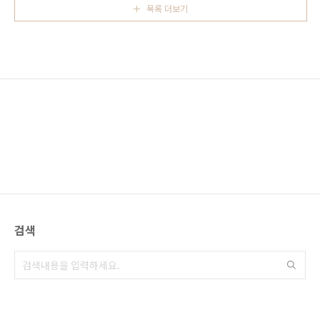
되지 않으면 24시간 언제나 맛있는 파티쉐리의..
목록 더보기
명한 호텔이 인기가 있었으나 가성비가 좋은 시
티 호텔을 선호하는 사람들이 늘 likejp.com
1949년 이후 대를 이어 영업을 계속하고 있는
아사히카와 지유켄 지유켄을 검색하면 오사카의
지유켄 카레 가게가 많이 나오는데 이곳과는 다
른 곳입니다. 1층과 2층에 자리가 있으며 보통 1
층의 테이블과 카운터 자리에서 식사를 합니다.
관광객도 많고 지역 주민들도 즐겨 찾는 식당입
니다..
검색