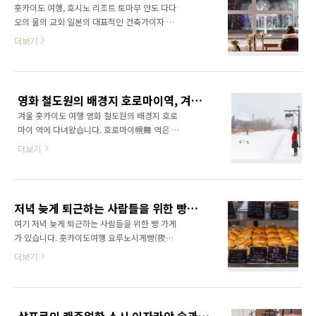
호시노 리조..
홋카이도 여행, 호시노 리조트 토마무 안도 다다
여행을 떠났으며 그때 마다 들렸던 홋카이도의
오의 물의 교회 일본의 대표적인 건축가이자 세
리조트가 있습니다. 호시노 리조트 토마무, 겨울
계적으로도 유명한 안도 다다오의 건축물은 노
더보기
에는likejp.com 물의 교회는 일본의 대표적
출 콘크리트 외관과 직사각형의 길다란 창이 특
인 건축가 안도 다다오의 작품으로 홋카이도 최
징이라 할 수 있습니다. 사실 안도다다오는 프로
대급의 리조트인 호시노 리조트 토마무 내에 위
권투선수였으며 우연히 보게 된 르 코르뷔지에
치해 있습니다. 자세한 설명은 겨울의 물의 교회
의 건축에 흥미를 느끼게 되어 건축을 시작하였
사진과 함께 지난 포스팅으로 소개하겠습니
영화 철도원의 배경지 호로마이역, 겨울 홋카이도 여행 JR 이쿠토라역
습니다. 특별한 교육을 받지 않고 독학으로 건축
다. 안도 다다오의..
겨울 홋카이도 여행 영화 철도원의 배경지 호로
을 공부한 후 1969년 안도 다다오 건축 연구소
마이 역에 다녀왔습니다. 호로마이幌舞 역은 후
를 설립 일본 내외에서 다양한 활동을 전개하고
라노와 토마무 사이의 작은 역으로 영화에서 사
있으며 수 많은 작품을 남기고 있습니다. 자연과
더보기
용된 이름으로 실제 이름은 이쿠토라(幾寅) 역
의 조화를 우선으로 생각하는 그의 건축물에는
입니다. 몇 년전 태풍으로 인해 노선이 손실되어
얕고 잔잔한 물과, 자연적인 빛을 이용해 빛과 어
지금은 열차가 운행하지 않습니다. 역 주변의 건
둠이 차이를 극대화 한 공간이 많이 보여지고 있
물들은 대부분 영화 철도원의 배경지로 영화 속
으며 그 대표적인 건축물로 빛의 교회를 들 수 있
저녁 늦게 퇴근하는 사람들을 위한 빵집, 홋카이도여행 요루노 시게 빵
의 모습을 그대로 간직하고 있었습니다. 영화에
습니다. 투명한 소재인 ..
여기 저녁 늦게 퇴근하는 사람들을 위한 빵 가게
서 등장하던 열차 배경 건물들 마침 영화 속 한
가 있습니다. 홋카이도여행 요루노시게빵(夜の
장면 처럼 눈이 내리고 있었습니다. 철도원의 배
しげぱん) 홋카이도의 번화가 스스키노의 베이
더보기
경이 된 호로마이 역 안으로 들어가 봅니다. 들어
커리로 늦게 퇴근하거나 저녁에 근무하는 사람
가기전 기념 사진 한 장 역 앞의 귀여운 우체통
들을 위해 늦은 시간까지 영업하는 곳입니다. 저
역 주변의 풍경입니다. 역 내부는 영화 철도원의
녁의 시게 빵이라는 이름으로 오후 4시부터 새벽
자료와 소품, 배우인 다카쿠라 켄의 포스터 등으
4시까지 영업하며 빵 이름이 특이한 곳이기도 합
로 꾸며져 있었습니다. 역 안쪽에도 기념코너가