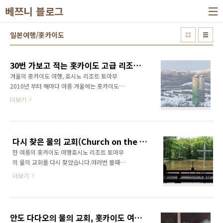
본문 바로가기
베쯔니 블로그
일본여행/홋카이도
30번 가보고 적는 홋카이도 고급 리조트 보고서, 홋카이도여행 호시노 리조트 토마무
겨울의 홋카이도 여행, 호시노 리조트 토마무
2010년 부터 해마다 여름 겨울에는 홋카이도로
여행을 떠났으며 그때 마다 들렸던 홋카이도의
더보기
리조트가 있습니다.호시노 리조트 토마무, 겨울
에는 2~3번 찾았을 때도 있으니 그동안 30번 정
도는 찾아 갔었던 것 같습니다.이곳의 이야기를
그 동안의 경험을 토대로 이 번에는 잡지 형식으
다시 찾은 물의 교회(Church on the Water), 여름 홋카이도 여행 호시노 리조트 토마무
로 적어보겠습니다. 그동안 기록한 호시노 리조
한 여름의 홋카이도 여행호시노 리조트 토마무
트 토마무 이야기 겨울 홋카이도 인생여행, 인생
의 물의 교회를 다시 찾았습니다.여러번 볼때마
사진 호시노 리조트 토마무홋카이도 여행홋카이
다 풍경이 달라지고 여름 맑은 날에는 처음 찾는
도 동부 아칸국립공원 3호수 (굿샤로호, 아칸호,
더보기
거라 기대를 하며 들렸습니다. 호시노 리조트 토
마슈호) 와 구시로의 일몰을 보고 이번에는 홋카
마무 소개 30번 가보고 적는 홋카이도 고급 리조
이도 중부의 토마무를 찾았습니다. 홋카이도 자
트 보고서, 홋카이도여행 호시노 리조트 토마무
연속의 남녀 혼욕 노천 온천likejp.com여름의
겨울의 홋카이도 여행, 호시노 리조트 토마무
호시노 리조트 토마무 한 여름의 홋카이도 여행,
안도 다다오의 물의 교회, 홋카이도 여행 호시노 리조트 토마무
2010년 부터 해마다 여름 겨울에는 홋카이도로