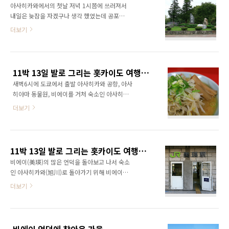
아사히카와에서의 첫날 저녁 1시쯤에 쓰러져서
동하기 때문에 홋카이도 프리패스를 구입하였
내일은 늦잠을 자겠구나 생각 했었는데 공포의
다. 아사히카와에서 왓카나이는 250km 정도 서
핸드폰 알람 때문에 새벽6시에 일어나게 되었다.
더보기
울서 대구까지 정도의 거리일까? 프리패스는 7
이놈의 핸드폰은 전원을 꺼두어도 알람시간에
일동안 홋카이도의 모든 JR열차를 마음대로 탈
저절로 켜져서 마구 울어댄다. 중요한 회의 도중
수 있는 표이다. 다른 프리패스도 많이 있지만 이
에도 가끔 알람이 울려 난감했던 경우도.. 아무튼
동이 많은 나에게는 홋카이도 프리패스가 제일
일찍일어 난김에 근처의 공원에 가볍게 산책을
가격은 25,500엔으로 약간 비싸다. 프리패스를
11박 13일 발로 그리는 홋카이도 여행기 -맛있는 라면을 찾아서-
가볼까 해서 아사히카와역에서 가까운 토키와
끊고 열차안에서 먹을 ..
새벽6시에 도쿄에서 출발 아사히카와 공항, 아사
공원으로 향했다. 중간에 만난 귀여운 고양이 풍
히야마 동물원, 비에이를 거처 숙소인 아사히카
경, 마네키 네코라는 이고양이는 언제나 한 손을
와에 도착하였다. 숙소인 아시히카와 워싱턴 호
들고 있다. 손을 들고 있으면 손님을 부른다는 마
더보기
텔에 짐을 풀과 저녁을 먹기위해 지친몸을 이끌
네키네코 일본의 어느 상점에 가도 꼭 어딘가에
고 아사히카와 시내로 나섰다. 불경기, 신종인플
놓여져 있는 고양이 이다. 도키와 공원은 중앙의
루엔자, 엔고현상으로 관광객이 반 이상으로 줄
호수와 넓은 잔디밭 꽃밭이 어우러지는 멋진 공
어든 아사히카와의 평일의 거리는 한산하기 그
원으로 일본의 도시공원 100곳에 선정된 아사히
11박 13일 발로 그리는 홋카이도 여행기 -비에이 역-
지 없었다. 홋카이도에 도착 처음 먹는 저녁을 어
카와의 유명한 공원..
비에이(美瑛)의 많은 언덕을 돌아보고 나서 숙소
떤것으로 할까 고민하다가 라면은 북쪽으로 갈
인 아사히카와(旭川)로 돌아가기 위해 비에이역
수록 맛있다는 이야기가 있어서 라면을 먹기로
에 도착했다. 역에도 알 수 없는 4자리 숫자가 지
더보기
결정 아사히카와 주변의 인기있는 라면집을 찾
어진 년도도 아니고 무었을 의미하는 번호인지
았다. 1935년 오랜역사의 라면집 생강라면이 유
자꾸 궁금해 진다. 관광객들을 환영하고 있는 역
명하다는 미즈노 추운지방이여서 그런지 저녁에
장과 왠지 납치 된것 같은 표정의 당근든 토끼 아
는 사람이 별로 다니지 않기 때문에 대부분의 신
사히카와 방면으로 가려고 하면 반대편 승강장
호등이 보행자가 버튼을 누르면 작동되는 형식