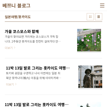
본문 바로가기
베쯔니 블로그
일본여행/홋카이도
가을 코스모스와 함께
가을이 찾아오면 거리에는 코스모스가 가득 합
니다. 2주동안 홋카이도를 천천히 걸어가다 만났
던 코스모스 들입니다. 주변에서 코스모스를 찾
더보기
아 보세요 쉽게 발견 할 수 있을 것 입니다.
11박 13일 발로 그리는 홋카이도 여행기 -열차를 타고 일본의 최북단으로-
토키와 공원을 구경하고 나서 이번에는 일본 최
북단 왓카나이(稚内) 이동을 위해 아사히카와역
으로 향하였다. 공원에서 역까지 가는 길에는 수
더보기
많은 동상이 보였다. 가장 인상적이였던 트럼펫
을 연주하는 아저씨와 감상하고 있는 고양이 동
상 아사히카와 역까지 가는길 약 2km 정도가 번
화가 였다. 저녁이 되면 거리공연도 이루어지고
11박 13일 발로 그리는 홋카이도 여행기 -토키와 공원-
많은 사람이 모이곤 한다. 이제부터 장거리를 이