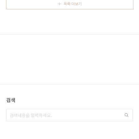
일주하는 4륜오토바이 누구라도 쉽게 운전 할 수
목록 더보기
이코우켄(梅光軒) 본점에 가보았습니다. 일본
있고 ..
라면집에 들어가면 어딜가나 가장 먼저 손님을
본 점원이 이랏샤이마세(어서오십시오)하고 외
치면 전 점원들이 큰 소리로 복창합니다. 1969
년 창업한 이래 많은 사람들에게 사랑받으며 제1
회 아사히카와 라면 대상에서 최우수상을 수상
하는 등 홋카이도 뿐만 아니라 일본에서도 유명
한 라면 집으로 2007년에는 싱가폴에 점포를 내
는 등 해외진출도 하고 있는 라면 집..
검색