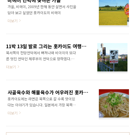
비에이 언덕에 찾아온 가을
으로 넘어 가야만 하였다. 걸어가는 도중 울타리
이였다. 가게들도 대부분 일찍 문을 닫..
가을, 비에이, 2009년 한해 동안 살면서 사진을
에 이쁘게 피어있던 코스모스들 노선이 하나이
담아 보고 싶었던 홋카이도의 비에이
기 때문에 전차도 한시간에 거의 1대 밖에 없는
비에이~후라노 지역 노선 아사히카와-후라노에
더보기
는 창문이 오픈되어 있는 노록코열차가 다닌다.
9월달에는 주말에만 다니기 때문에 다음에 후라
노로 이동 할때 이용하려고 마음먹었다. 아사히
카와까지 가는 완만열차, 저녁시간대는 사람이
11박 13일 발로 그리는 홋카이도 여행기 -제루부의 언덕-
조금 많기 때문에 2량의 열..
북서쪽의 전망언덕에서 빠져나와 비이이의 또다
른 멋진 언덕인 제루부의 언덕으로 향하였다.
500미터 평지에서 500미터의 이정표를 보면 다
더보기
왔구나 하며 반가운데 언덕에서는 전혀 그렇지
가 않았다. 아직도 500미터나... 열심히 걷고 또
걸어 드디어 제루부의 언덕에 도착 하였다. 오후
4시를 살짝 넘긴 시간인데 해가 뉘웃뉘웃 넘어갈
사골육수와 해물육수가 어우러진 홋카이도 라이코우켄(梅光軒) 라면
려고 한다. 북쪽의 홋카이도여서 그런지 해가 더
홋카이도에는 라면은 북쪽으로 갈 수록 맛이있
빨리 지는 건가? 제루부 언덕을 오르는 자동차,
다는 이야기가 있습니다. 일본에서 가장 북쪽에
생각보다 가파르지 않은 언덕이기 때문에 걸어
위치한 홋카이도 사람들이 자신들의 라면이 최
서 가는 것도 나쁘지 않다. 북위 43도 생각해보
더보기
고라는 자부심을 가지고 있기 때문에 만들어낸
니 북위 40도 이상 올라가 본적은 없는 것 같다.
이야기라고 하지만 그만큼 홋카이도에는 다양하
나중에 일본 최북단까지 가겠지만 현재로는 내
고 맛있는 라면들이 있습니다. 그중 홋카이도의
가 가본 가장 북쪽 지역이 아닌가 싶다. 언덕을
아사히카와(旭川)를 대표하는 라면 전문점인 바