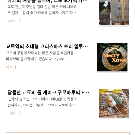
카페의 여유를 즐기며, 교토 오가닉 카페 시바요우
민처럼 여유를 부려보자. 요지야 카페 기름종이
하..
교토 겐닌지 주변을 걷다 만난 작은 카페 시바요
화장수 등 여성용품으로 유명하며 교토를 대표
우 왠지 느낌이 좋아 카페에 들어가보기로 하였
하는 브랜드로 자리잡은 요지야, 그런 요지야가
습니다. 카페 + 잡화 + 교실 시바요우(柴洋) 교
운영하는 카페가 교토에 3곳이 있다. (아라시야
더보기
토 겐닌지 근처의 작은 카페로 카페와 함께 잡화,
마, 철학의 길, 산조) 교토의 아름다운 정원을 감
핸드메이드 교실을 열고 있는 곳 입니다. 유기농
상하며 요지야의 얼굴이 그려진 말차 라떼를 마
천연 재료를 사용하여 만든 요리와 음료를 판매
시보자. 미인의 입술을 훔치다, 교토 요지야 카페
하고 있어 건강에도 좋아 보이는 느낌이 듭니다.
미인얼굴의 맛차 라테에 반하다 '철학의길 요지
교토역의 초대형 크리스마스 트리 일루미네이션
우선 카페에 들어가 마음에 드는 자리를 찾아 봅
야 카페' 깔끔..
교토역 광장에 모여있는 많은 사람들 무언가를
니다. 색색의 아름다운 실타레가 눈에 띄어 이곳
바라보며 즐거워 하고 있습니다. Kyoto
에 앉기로 결정 카페에서 직접 만들거나, 카페에
illumination -Kyoto Japan- Copyright -
더보기
서 운영하는 교실에서 만든 잡화들이 카페 곳곳
photo by endeva All Rights Reserved.
에 놓여 있습니다. 조용히 돌아가는 선풍기와 멈
Kyoto Station CHRISTMAS 교토역 서쪽 광장
처있는 재봉틀 어디서 많이 보던 고양이 버스도
에는 해마다 겨울이 되면 초대형 크리스마스 트
바닥에 시원한 호우지차를 이쁜 병에 담아 주었
리가 등장합니다. 교토역의 크리스마스 트리는
습니다. 생강, 계피, 레몬이 들어간 주스, 이름을
달콤한 교토의 롤 케이크 쿠로마루의 EX cafe (이쿠스 카페 교토 아라시마야)
22m의 초대형 크리스 마스 트리로 9만5천개의
잊어버..
단풍의 명소인, 교토 아라시야마(嵐山), 폭풍의
전구를 사용 교토역을 빛내고 있습니다. 역의 건
산이라니, 오래전 아무것도 모르고 교토에 왔을
너편의 교토타워와 함께 빛을 내고 있는 크리스
때 이름만으로 가보고 싶어 졌던 곳 입니다. (일
마스 트리 일본은 크리스마스 날이 쉬는 날도 아
더보기
본의 인기 그룹인 아라시와는 상관이 없습니다.)
니면서 크리스마스 일루미네이션은 꼭 설치합니
이번 아라시 야마에서는 오전 토롯코 열차를 타
다. 교토역의 일루미네이션은 서쪽 광장의 크리
고 단풍을 구경하고, 단풍의 명소인 정원에 가서
스마스 트리를 시작으로 서쪽광장과 동쪽광장을
또 단풍을 구경하고, 세계 문화 유산인 덴류지에