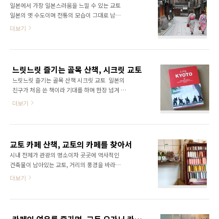
지의 넓은 ..
일본에서 가장 일본스러움을 느낄 수 있는 교토
면 꼭 먹어보아야 할 '두부 정식' 보통 교토의 두
일본의 옛 수도이며 전통의 모습이 그대로 남아
부요리, 유바요리는 저렴해도 3,000엔 이상인
있는 아름다운 도시입니다. 이날 찾아간 곳은 교
더보기
가게들이 많습니다. 특히 유바요리 정식은
토 기온의 작은 거리 하나미 코지(花見小路) 입
4,000엔 이상인데 이곳 기요미즈 준세이 오카베
니다. 하나미 코지는 기온 시조 도오리(거리)와
야는 둘다 2,100엔 아주 저렴(?)한 가격에 판매
겐닌지 사이의 거리로 고급 레스토랑, 주점들이
하고 있었습니다. 생긴지 얼마 되지 않기 때문에
모여 있는 교토를 대표하는 유흥 거리입니다. 유
넓고 깔끔합니다. 입구에는 튀김, 된장두부구이
느릿느릿 즐기는 골목 산책, 시크릿 교토
흥거리라고 해서 이자카야나 선술집이 모여있는
등 구이나 튀김..
느릿느릿 즐기는 골목 산책 시크릿 교토 일본의
거리가 아닌 정말 고급스럽고 전통의 모습이 그
친구가 처음 쓴 책이라 기대를 하며 한장 넘겨 봅
대로 남아있는 가게들이 많이 모여있습니다. 단
니다. 교토의 후시미 이나리 도리이를 생각나게
골 손님의 소개가 없으면 가게에들어갈 수 없다
더보기
하는 강렬한 빨강 끝없이 계속되는 도리이의 장
는 이치겐상오코토와리(一見さんお断り, 처음
관, 후시미 이나리 다이샤 저자인 박미희 입니다.
온 손님은 거절합니다.)라는 일본어가 이곳에서
저한테 밥을 한번 아니 두번 사야 됩니다. 아는
쓰일 정도로 아무나 들어갈 수 없는, 상상이상의
동생이라 자기 소개가 왠지 손발이 오글거리는
가격과 서비스가 있는 가게들이 많습니다. (요즘
교토 카페 산책, 교토의 카페를 찾아서
느낌이 듭니다. 전에 도쿄 아트 산책에 살짝 소개
은 그런 가게도 있고..
시내 전체가 관광의 명소이자 곳곳에 역사적인
를 하였던 교토 사는 동생 도쿄아트산책도쿄의
건축물이 남아있는 교토, 거리의 풍경을 바라보
미술관박물관 카테고리 여행/기행 > 해외여행
며 천천히 걸으며 산책을 즐기기 좋은 곳이다. 걷
더보기
지은이 김고운 (시공사, 2010년) 상세보기 제가
다가 지치면 잠시 쉬어 갈수 있는, 갈증이 나면
썼었던 도쿄 아트 산책과 함께 시크릿 시리즈는
커피나 차를 즐기며 여유를 부릴 수 있는 소소한
제가 제일 좋아하는 사이즈의 여행 도서로 가벼
찻집, 카페, 교토의 카페에서 휴식을 취하며 여행
운 여행을 도와주는 부담 없는 여행서 입니다. 전
계획을 정리하고 사람들을 관찰하며 교토의 시
살짝 이 책에 사진을 기부 에이칸도의 단풍 사진