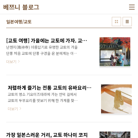
본문 바로가기
베쯔니 블로그
일본여행/교토
[교토 여행] 가을에는 교토에 가자. 교토에 가면 단풍을 보자, 교토 가을여행 난젠지 단풍
난젠지(南禅寺) 아름답기로 유명한 교토의 가을
단풍 처음 교토에 단풍 구경을 온 분에게는 이곳
난젠지를 추천하고 싶습니다. 단풍이 아름답게
더보기
물드는 계절이 오면 꽃을 찾는 나비처럼 단풍을
보기 위해 모인 사람들이 교토의 관광명소에 가
득합니다. 어떤 곳은 입장에만 1~2시간을 기다
려야 할 정도로 많은 사람이 몰리며 이 기간에는
저렴하게 즐기는 전통 교토의 유바요리, 기요미즈 준세이 오카베야
특별요금을 받는 곳도 많아 가난한 여행객들을
교토의 명소 기요미즈데라에 가는 언덕 길에서
고민에 빠지게 합니다. 수 많은 교토의 단풍 명소
교토의 두부요리를 맛보기 위해 한 가게를 찾았
중 한 곳인 난젠지는 입장료를 내지 않아도 충분
습니다. 기요미즈 준세이 오카베야(清水順正
히 단풍을 구경 할 수 있습니다. 전망을 보는 산
더보기
おかべ家) 처음에는 교토의 두부 요리 전문점
몬, 아름답게 꾸며진 호조정원, 아름다운 사찰인
치고 가격이 저렴하고 좌석이 많아 기다리지 않
난젠인은 각각 요금을 받지만 단풍을 보러 왔다
고 바로 먹을 수 있어 갔었지만 알고보니 교토의
면 유료 시설을 이용하지 않아도 충분히 아름다
유명 두부요리 전문점 준세이(順正)에서 운영하
운 풍경을 감상할 수 있기 때문입니다. 또한 난젠
가장 일본스러운 거리, 교토 하나미 코지
는 가게였습니다. 교토 두부요리집 산책 교토가