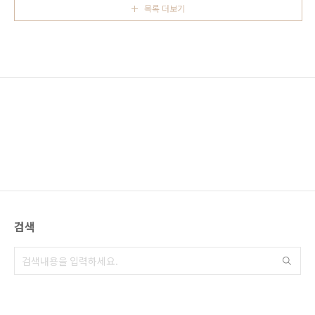
연결하는 스카이워크..
목록 더보기
가서 또 단풍을... 반나절 아무것도 먹지 못하고
단풍만 구경하였더니 뱃 가죽이 등에 달라 붙은
것 같은 느낌이였습니다. 금강산도 식후경이라
단풍구경은 조금있다 하고 아라시야마의 이름난
카페에 들려 차나 한잔 할까 하며 카페를 찾았습
니다. 우리나라에서도 유명한 요지야 카페는 이
미 다녀왔고 다른 카페를 찾던 중 교토 가이드 북
을 쓰고 있는 친구가 사진이 없다고 부탁한 카페
가 ..
검색