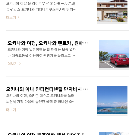
오키나와 이온 몰 라이카무 イオンモール沖縄
와 여행 영하 15도의 추운 겨울이 시작되던 서울
ライカム 오키나와 기타나카구스쿠손에 위치한
에서 따뜻한 남쪽 나라인 오키나와로 여행을 다
대형 쇼핑 몰로 일본 전국 체인인 이온의 지점 입
더보기
녀왔습니다. 이번 오키나와 여행은 그동안 바뀐
니다.오키나와 중앙에 위치해 있으며 차탄, 아메
오키나와 정보를 알아보고 오 likejp.com 노랜
리칸 빌리지와 가까운 곳에 있어 오키나와를 여
가이는 3개층 5곳의 에리어로 나뉘어 있으며 각
행할 때 이용하면 좋습니다. 살짝 언덕에 위치해
각 조금씩 컨셉이 다르며 에리어 마다 작은 가게
있으며 주차장이 무료이고 일본 최대급의 규모
들이 입점해 있습니다. 에리어는 류큐요코초(琉
오키나와 여행, 오키나와 렌트카, 원하는 색의 차를 골라 렌터카 드라이브, 나하공항, T갤러리
로 볼거리, 먹거리가 많아 시간을 보내기 좋습니
球横丁, B1..
오키나와 여행 일본여행을 할 때에는 보통 열차
다. 거의 대부분의 시설이 실내이기 때문에 비가
나 대중교통을 이용하여 관광지를 둘러보고 하
오거나 무더운 여름 시원하게 쇼핑을 즐길 수 있
였지만 오키나와의 경우 열차가 없고 대중교통
는 장점이 있습니다. 이온 몰에 도착 정보를 얻기
더보기
이 생각보다 잘 발달하지 않아 렌터카를 이용하
위해 인포메이션 센터를 찾습니다.이온 몰은 면
는 것이 편리합니다. 물론 나하 시내와 아메리칸
세도 가능하며 쇼핑을 하고 영수증을 모아 텍스
빌리지 등 도심 일부 지역만 둘러본다면 오키나
프리 카운터를 찾아 세금(8%)을 환급 받을 수 있
와의 모노레일인 유이레일과 버스를 이용하면
습니다. 인포메이션 센터 가는 길에 발견한 코인
오키나와 아나 인터컨티넨탈 만자비치 리조트 호텔, 오키존 패스 서브마린 런치 패키지
특별히 문제 되지 않습니다. 여행도 여행이지만
로커, 작은 사이즈..
오키나와 여행, 오키존 패스로 오키나와를 둘러
취재를 겸해서 떠난 오키나와 이기 때문에 이번
보면서 가장 마음에 들었던 혜택 중 하나인 오키
에는 렌터카를 이용해서 둘러보기로 하였습니
나와 아나 인터컨티넨탈 만자비치 리조트 호텔
더보기
다. 오키나와 에서 렌터카는 국내의 여행사를 통
의 서브마린 런치 패키지를 소개합니다. 오키존
해서 예약이 가능하며 일본어가 가능하다면 일
패스 혹은 SK T 맴버쉽 카드를 보여주면 할인을
본의 렌터카 홈페이지에서 직접 예약이 가능합
받을 수 있으며 마린 스포츠와 런치를 합쳐 40%
니다. 예약을 해두면 도착하는 날 공항 출구에서
정도 할인 되기 때문에 아래 오키존 패스 이미지
사진 처럼 손님을 기다리는 렌터카 회사의 직원