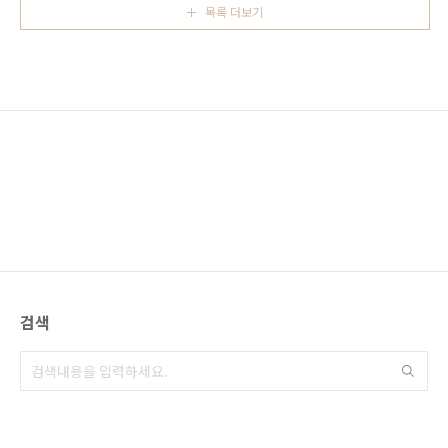
우미 수족관, 코우리 지마와, 아메리칸 빌리지 순
목록 더보기
동쪽에 위치한 미바루비치新原ビーチ 주변의
으로 돌아보는 코스..
펜션에 짐을 풀르고 주변을 둘러봅니다. 아름다
운 해변, 고양이 섬, 전망좋은 카페와 레스토랑,
여유롭게 다니면 한 없이 여유로워지며 바쁘게
움직이면 볼거리가 늘어나는 곳, 오늘하루는 여
유로움을 택하고 해변가의 작은 카페에 들어갑
니다. 눈 앞에 펼쳐지는 오키나와의 푸른 바다,
끝이 보이지 않는 태평양, 전쟁의 상처가 남아있
는 아련한 바다. 카페의 입..
검색