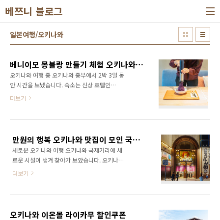
본문 바로가기
베쯔니 블로그
일본여행/오키나와
베니이모 몽블랑 만들기 체험 오키나와 카페 BEB5 세라가키(BEB5沖縄瀬良垣 カフェ)
오키나와 여행 중 오키나와 중부에서 2박 3일 동
안 시간을 보냈습니다. 숙소는 신상 호텔인
BEB5 오키나와 세라가키 호시노리조트
더보기
(Hoshino Resorts BEB5 Okinawa Seragaki)
호텔은 저번에 소개 하였고 이번에는 호텔의 카
페와 카페에서 먹은 요리와 함께 조식, 석식, 베
니이모 몽블랑 만들기 체험을 같이 소개하겠습
만원의 행복 오키나와 맛집이 모인 국제거리 핫플레이스 노렌가이(のれん街), 센베로(せんべろ)이야기
니다. BEB5 오키나와 세라가키 호시노리조트
새로운 오키나와 여행 오키나와 국제거리에 새
요즘 오키나와 신상 호텔 BEB5 오키나와 세라
로운 시설이 생겨 찾아가 보았습니다. 오키나와
가키 호시노리조트(Hoshino Resorts BEB5
국제거리 중심에 있는 시설로 전에는 미츠코시
Okinawa Seragaki) 이번 오키나와 여행 중 2
더보기
백화점이였다가 여러번 시설 이름이 바뀐 다음
박3일 동안 숙박했던 BEB5 오키나와 세라가키
2020년 부터 노렌가이(のれん街) 라는 이름으
호시노리조트(Hoshino Resorts BEB5
로 영업하고 있는 곳 입니다. 새로운 오키나와 여
Okinawa Seragaki) 호텔을 소개합니다. BEB5
행 겨울 오키나와여행 총 정리 (나하공항, 국제거
는 오키나와에..
오키나와 이온몰 라이카무 할인쿠폰
리, 이시가키섬, 다케토미섬 다시 시작 된 오키나