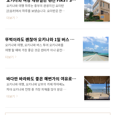
오키나와 여행 캐쥬얼한 펜션 FIRST STREET YOMITAN
를 저장해서 보여주시길 바랍니다. 오키나와 아
을 발견할 수 있을 것 입니다. 일본의 가장..
오키나와 여행 하루는 중부의 관광지인 요미탄
나 인터컨티넨탈 만자비치 리조트 호텔 오키나
読谷村에서 하루를 보냈습니다. 요미탄은 잔파
와 여행, 오키나와 아나 인터컨티넨탈 만자비치
미사키残波岬와 마에다 미사키真栄田岬(푸른
리조트 호텔 요 패스 이미지를 캡쳐해서 저장하
더보기
동굴), 자키미성座喜味城 터 등 볼거리가 많고
거나 다운로드 받아서 스마트 폰에 저장한 후 호
펜션이 많이 모여있는 지역입니다. 푸른 동굴이
텔에서 보여주면 됩니다. 자세한 설명은 오키존
스노클링의 명소로 인기를 모으다 보니 주변에
홈페이지에 있습니다.
펜션, 카페 등 상업시설이 많이 생겨나며 이날 찾
http://www.okizonepass.com/okinawa/membership-
뚜벅이라도 괜찮아 오키나와 1일 버스 투어, 오키나와 여행, 만자모, 고우리지마, 추라우미 수족관
은 곳도 그 중 하나입니다. 퍼스트 스트리트 요미
benef..
오키나와 여행, 오키나와 버스 투어 오키나와를
탄 FIRST STREET YOMITAN 요미탄의 언덕의
여행 할 때에 가장 좋은 것은 렌터카 이나 운전이
2층 단독 주택으로 통으로 빌리거나 한층씩 빌려
두렵고 여건이 되지 않는 다면 대중교통을 이용
더보기
사용할 수 있는 캐쥬얼한 펜션입니다. 언덕 위에
해야 합니다. 교통이 편리한 나하 시내를 여행할
있어 주차가 조금 힘들긴 하지만 바로 옆에 넓은
때에는 문제가 되지 않지만, 남부와 북부의 관광
주차장이 있었습니다. 주차장 옆 집에는 고양이
지를 다닐 때에는 이동과 비용이 만만치 않습니
한 마리가 졸고 있었습니다. 요미탄 하우스 호텔
다. 그래서 하루 정도는 현지의 버스투어를 이용
퍼스트 스트리트 1층의 003, 2층이 005 룸으
바다만 바라봐도 좋은 해변가의 여유로운 카페, 오키나와 여행 하마베노차야
하여 대중교통으로 쉽게 갈 수 없는 곳을 둘러보
로..
오키나와 여행, 오키나와 남부의 카페 하마베노
는 것도 좋습니다. 과거에는 일본 회사의 버스투
차야 오키나와 전쟁 중 가장 피해를 많이 받은 오
어 밖에 없어 언어에 살짝 문제가 있었지만 지금
키나와 남부, 반 세기가 지나 전쟁의 흔적은 파도
은 한국업체가 많아져 문제가 없습니다. 그중에
더보기
에 씻겨내려가고 아름다운 풍경만이 남아 있습
하나인 코스와 요금이 괜찮은 엔데이트립의 오
니다. 아직 개발이 되지 않아 한적함과 소소함이
키나와 버스 투어를 이용해 보았습니다. 엔데이
가득하며 여유로운 오키나와에서도 가장 여유로
트립의 오키나와 버스투어 코스는 만좌모, 츄라
운 이곳에서 시간을 보냈습니다. 오키나와 남부