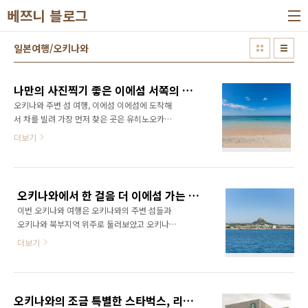
본문 바로가기
베쯔니 블로그
일본여행/오키나와
나만의 사진찍기 좋은 이에섬 서쪽의 작은 해변, 오키나와 여행
오키나와 주변 섬 여행, 이에섬 이에섬에 도착해
서 차를 빌려 가장 먼저 찾은 곳은 유히노오카
(夕日の丘) 입니다. 이에섬 중심에서 가장 먼 곳
더보기
부터 천천히 둘러보기 위해 서쪽 끝의 관광지를
찾았고 석양의 명소, 유히노오카가 있었습니다.
오키나와 여행 이에섬 가는 법 오키나와에서 한
걸음 더 이에섬 가는 방법, 모토부 항구, 이에섬
오키나와에서 한 걸음 더 이에섬 가는 방법, 모토부 항구, 이에섬 페리
페리 이번 오키나와 여행은 오키나와의 주변 섬
이번 오키나와 여행은 오키나와의 주변 섬들과
들과 오키나와 북부지역 위주로 둘러보았고 오
오키나와 북부지역 위주로 둘러보았고 오키나와
키나와 주변 섬 중 한 곳인 이에섬을 찾았습니다.
주변 섬 중 한 곳인 이에섬을 찾았습니다. 이에섬
이에섬(伊江島, 이에지마)는 사계절 아름다운
더보기
(伊江島, 이에지마)는 사계절 아름다운 꽃이 피
꽃이 피 likejp.com 이에섬 유히노오카는 오키
어 있는 따뜻하고 아름다운 아열대의 섬입니다.
나와 이에섬 최 서단에 위치한 작은 언덕으로 주
넓고 평평한 섬 한가운데 우뚝 솟아있는 작은 산
변에는 북쪽의 미군 기지 외에 아무것도 없는 벌
닷츄(城山)는 섬의 상징입니다. 오키나와 본섬
판이라 석양을 이쁘게 볼 수 있는 곳 입니다. 이
오키나와의 조금 특별한 스타벅스, 리저널 랜드마크 스토어 스타벅스 오키나와 모토부쵸
모토부 항구에서 배를 타고 30분 정도 가면 가볍