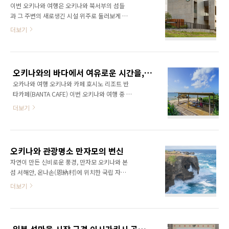
에섬의..
이번 오키나와 여행은 오키나와 북서부의 섬들
게 찾을 수 있는 곳이며 해양박 공원에서 멀리 보
과 그 주변의 새로생긴 시설 위주로 둘러보게 되
이는 섬이 바로 이에 섬입니다. 섬은 길고 평탄한
었고 오키나와 북부에 새로 생긴 카페, 스타벅스
더보기
모양이며 위에서 바라보면 땅콩모양이고 한라산
가 생겨 찾아가 보았습니다. 오키나와에 처음 생
처럼 가운데 닷츄가 우뚝 솟아있어 작은 제주도
긴 스타벅스 리저널 랜드마크 스토어, 줄여서 랜
의 느낌도 듭니다. 4~5월에는 백합이 아름답게
드마크 스타벅스오키나와 모토부쵸는 오키나와
피어나며 섬 주변에는 절경을 자랑하는 명소들
북부의 해안도로에 인접해 있습니다. 오키나와
로 가득합니다. 섬 내에서는 렌터카나 렌탈 자전
오키나와의 바다에서 여유로운 시간을, 오키나와 해변카페 호시노 리조트 반타카페
의 유명 관광지인 추라우미 수족관, 세소코 섬 인
거, 노선 버..
오카나와 여행 오키나와 카페 호시노 리조트 반
근에 위치해 있으며 호텔 마하이나 웰리스 리조
타카페(BANTA CAFE) 이번 오키나와 여행 중 여
트 오키나와, 아라 마하이나 콘도 호텔과도 바로
러번 찾아 갔던 해변가의 멋진 카페 반타카페를
연결되는 시설이며 드라이브 스루로도 이용할
더보기
소개합니다. 새로운 오키나와 여행 겨울 오키나
수 있습니다. 리저널 랜드마크 스토어(リージョ
와여행 총 정리 (나하공항, 국제거리, 이시가키
ナル ランドマーク ストア) 스타벅스 스타벅
섬, 다케토미섬 다시 시작 된 오키나와 여행 영하
스 리저널 랜드마크 스토어는 일본 각 지역의 상
15도의 추운 겨울이 시작되던 서울에서 따뜻한
징(랜드마크)이 되는 장소에 설치된 스타벅스로
오키나와 관광명소 만자모의 변신
남쪽 나라인 오키나와로 여행을 다녀왔습니다.
지역 문화를 알수 있는 독특한 건축..
자연이 만든 신비로운 풍경, 만자모 오키나와 본
이번 오키나와 여행은 그동안 바뀐 오키나와 정
섬 서해안, 온나손(恩納村)에 위치한 국립 자연
보를 알아보고 오 likejp.com 반타카페는 일본
공원에 있는 해식 절벽, 만자모(万座毛). ‘만 명
더보기
의 브랜드 리조트 그룹인 호시노 리조트에서 운
도 앉을 수 있는 초원’이라는 뜻을 지닌 이곳은
영하는 시설로 2020년 새롭게 오픈한 호시노야
해식 절벽 위에 넓은 평원이 이루어져 있습니다.
오키나와와 함께 운영되고 있습니다. 호시노야
18세기 류큐 왕국의 쇼케이 왕이 이곳에 와서 만
오키나와 호시노 리조트 호시노야 오키나와
명이 앉아도 넉넉한 벌판이라 감탄한 데서 유래
(Hoshinoya Okinawa) 새로운 오키나와 여행