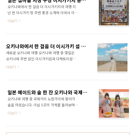
일본 섬마을 시장 구경 이시가키시 공설시장
한 곳으로, 그 이름 그대로 절벽 위에 천연 잔디
호시..
오키나와에서 한 걸음 더 이시가키지마 여행 지
밭이 펼쳐져 있다. 이곳 역시 오키나와를 배경으
난 번 이시가키 항 주변 풍경 소개에 이어서 이번
로 한 영화, 드라마에서 자주 등장하며 코끼리 바
에는 이시가키지마의 공설시장에 가보았습니다.
위 위에서의 신이 많지만 지금은 안전상 이유로
더보기
오키나와에서 한 걸음 더 이시가키 섬 여행 새로
출입이 금지되어 있기 때문에 주의해야 합니다.
운 오키나와 여행 오키나와 여행 중 몇일은 오키
평원에는 구사토베라(クサトベラ), 이소노기쿠
나와 주변 섬인 이시가키섬과 다케토미섬을 찾
(イソノギク) 등의 독특한 식물이 군락을 이루
았습니다. 이시가키지마(石垣島, 이시가키섬)은
고 있으며 오키나와의 천연기념물로 지정되어
오키나와에서 한 걸음 더 이시가키 섬 여행
일본 오키나와의 야에야마 제도(八重山諸島)
있습니다. ..
새로운 오키나와 여행 오키나와 여행 중 몇일은
likejp.com 이시가키시 공설시장은 이시가키지
오키나와 주변 섬인 이시가키섬과 다케토미섬을
마 항구 인근의 아케이드 상가인 유그레나 몰(ユ
찾았습니다. 이시가키지마(石垣島, 이시가키섬)
더보기
ーグレナモール) 안에 있는 시장으로 마트 같
은 일본 오키나와의 야에야마 제도(八重山諸島)
은 느낌이 듭니다. 3층의 건물로 각각 이시기카
의 섬 중 하나로 이 지역의 교통, 경제, 산업의 중
지마의 특산품을 판매하고 있으며 지하 1층에는
심지 입니다. 일본 최남단 지역으로 대만과 가까
푸드 코트가 있어 이시가지지마의 다양항 요리
우며 오키나와, 후쿠오카, 오사카, 도쿄의 공항에
를 맛볼 수 있습니다. 주변 아케이드 상가를 둘러
일본 메이드와 술 한 잔 오키나와 국제거리 메이드카페 수요일의 심쿵
서 항공을 통해 이동할 수 있습니다. 새로운 오키
보며 함께 구경하면 좋고 ..
오키나와 여행 중 국제거리 노렌가이에 찾아가
나와 여행 겨울 오키나와여행 총 정리 (나하공항,
술을 마셨습니다. 이날 5곳의 가게를 둘러보며 5
국제거리, 이시가키섬, 다케토미섬 다시 시작 된
차까지 마셨는데 마지막으로 찾아간 곳은 메이
오키나와 여행 영하 15도의 추운 겨울이 시작되
더보기
드 바 입니다. 오키나와 국제거리 노렌가이 만원
던 서울에서 따뜻한 남쪽 나라인 오키나와로 여
의 행복 오키나와 맛집이 모인 국제거리 핫플레
행을 다녀왔습니다. 이번 오키나와 여행은 그동
이스 노렌가이(のれん街), 센베로(せんべろ)
안 바뀐 오키나와 정보를 알아보고 오
새로운 오키나와 여행 오키나와 국제거리에 새