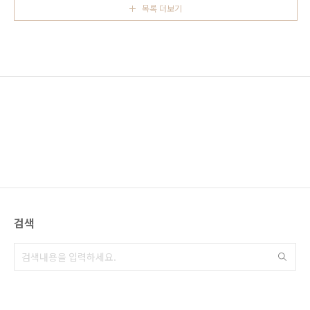
likejp.com 이시가키지마(石垣島, 이시가키섬)
목록 더보기
로운 시설이 생겨 찾아가 보았습니다. 오키나와
에 가는 방..
국제거리 중심에 있는 시설로 전에는 미츠코시
백화점이였다가 여러번 시설 이름이 바뀐 다음
2020 likejp.com 4차로 술을 마시고 있던 야키
도리가게의 옆 가게였는데 수요일의 즈큔(水曜
日のズキュン) 이라는 이름으로 메이드 카페
겸, 메이드 바 입니다. 최근 어딜 가던 한국의 콘
텐츠가 인기이고 한국 관광객이 많아 이곳에도
한글 메뉴와 안내가 있었..
검색