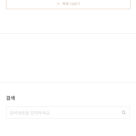
고양이 비세후쿠기 가로수 길은 고양이가 많아
목록 더보기
관광업이 발달해 있습니다. 이 두 섬과 아카 섬
길을 걷다 보면 곳곳에서..
(阿嘉島, 아카지마), 게루마 섬(慶留間島, 게루
마지마), 마에 섬(前島, 마에지마) 이외의 섬에는
사람이 살고 있지 않습니다. 게라마 제도의 각 섬
으로 가는 방법은 나하 시내의 도마린 항(泊港,
토마린코우)에서 페리나 고속선을 이용하면 되
며 도가시키 섬까지는 30분, 자마미 섬까지는 약
1시간 정도가 소요됩니다. 케라마 제도에 가는
방..
검색