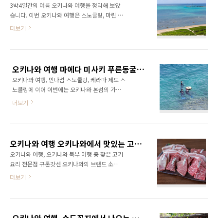
않아 일..
3박4일간의 여름 오키나와 여행을 정리해 보았
서도 렌터카를 빌렸습니다. 평소에는 오키나와
습니다. 이번 오키나와 여행은 스노클링, 마린 스
에서 직접 일본 렌터카 회사를 이용하였는데 이
포츠를 위한 여행으로 오키나와 곳곳의 해변을
더보기
번에는 할인을 받기 위해 오키존 패스 할인이되
둘러보며 다양한 체험과 맛있는 요리를 먹고 돌
는 오키존 라운지에서 차를 빌렸습니다. 오키존
아왔습니다. 첫날 오키나와에 도착 렌터카를 빌
패스 설명 오키나와 여행 오키나와 패스 오키존
려 가장 먼저 도착한 곳은 세나가지마 섬, 최근
패스 오키나와 렌터카
섬 주변을 새로 정비하여 오키나와 나하의 관광
http://www.okizonepass.com/okinawa/rent-
오키나와 여행 마에다 미사키 푸른동굴 스노쿨링
명소로 인기가 높은 곳 입니다. 나하 공항과 가까
car-list.php?BID=..
오키나와 여행, 민나섬 스노쿨링, 케라마 제도 스
운 세나가지마에서는 항공기의 이착륙하는 모습
노쿨링에 이어 이번에는 오키나와 본섬의 가장
을 살펴 볼 수 있는 전망대가 있으며 다양한 상업
인기 있는 스노쿨링, 다이빙 명소인 마에다 미사
시설, 호텔, 온천이 들어서 있습니다. 세나가지마
더보기
키를 찾았습니다. 오키나와 스노쿨링, 다이빙 명
의 새로운 관광명소인 고다카라이와, 원래는 없
소와 자격증 취득 방법 케라마제도 스노클링, 자
었던 암석인데 어딘가에서 가져와 관광명소로
마미섬, 도카시키섬, 아카섬, 마에지마섬 민나섬
만들어 버렸습니다. 세나가지마 비치에 커다란
(민나시마) 스노클링, 해수욕장 오키나와 2박3
암석이 우뚝 솟아 있는데 암석에는 구멍이 두 개
오키나와 여행 오키나와에서 맛있는 고기 요리 규톤캇센 레스토랑
일 자유여행 민나섬(민나시마) 스노쿨링, 해수욕
뚤려 있으며 위에다 돌을..
오키나와 여행, 오키나와 북부 여행 중 찾은 고기
오키나와 다이빙, 패디(PADI) 오픈워터 다이빙
요리 전문점 규톤갓센 오키나와의 브랜드 소고
자격증 오키나와 스킨 스쿠버 오키나와에서 다
기 이시가키 규, 오키나와의 브랜드 돼지고기 아
더보기
이빙 자격증을, 체험 다이빙 한스 어드벤쳐 마에
구 등 다양한 브랜드의 고기와 스키야키, 야키니
다 미사키는 오키나와 중북부 서쪽의 해안으로
쿠, 샤브샤브 등의 고기 요리를 맛볼 수 있는 곳
사탕수수 밭을 지나면 바다가 드넓게 펼쳐지는
입니다. 규톤갓센은 오키나와 중북부의 온나손
곳입니다. 해안까지는 계단으로 연결되어 있으
에 위치해 있으며 고속도로 휴게소인 미치노에
며 방파제처럼 커다란 바위기 둘러싸고 있어 파