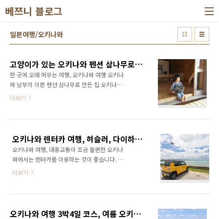
본문 바로가기
베쯔니 블로그
일본여행/오키나와
고양이가 있는 오키나와 펜션 삼나무로 만든 집 Sea side Banana field cozy house, 오키나와여행
한 곳에 오래 머무는 여행, 오키나와 여행 오키나
와 남부의 이쁜 펜션 삼나무로 만든 집 오키나와
에 가면 꼭 한 번은 들리게 되는 오키나와 남부지
더보기
역 매번 들릴 정도의 인상적인 관광지는 없지만
카페가 많고 고양이가 많아 일상 생활에서 벗어
나 '여유' 라는 즐거움을 느끼기에 좋기 때문입니
다. 오키나와 남부는 번화가인 나하 지역에서 은
오키나와 렌터카 여행, 허슬러, 다이하츠 코펜
근히 멀고 이렇다할 리조트 호텔도 없어 이 곳을
오키나와 여행, 대중교통이 조금 불편한 오키나
찾을 때는 항상 펜션을 이용합니다. 이번에도 남
와에서는 렌터카를 이용하는 것이 좋습니다. 대
부에서 한 이틀은 지내야지 하며 숙소를 찾아보
중교통을 이용해도 못갈 곳은 없지만 오키나와
다 아무고민없이 결정하게 된 사진 한 장 펜션의
더보기
에는 열차가 없고 버스가 많이 다니지 않아 조금
마루에서 자신의 몸보다 커 보이는 거대한 얼룩
은 불편합니다. 또한 오키나와의 렌터카 요금은
고양이를 두손으로 안고 있는 아이의 사진 어떠
일본에서 가장 저렴한 수준이며 기름 값 역시 일
한 설명과 사진보다 인상적이였던 이 사진 하나
본 본토보다 저렴(한국 보다는 많이 저렴) 하여
만 믿고 예약을 하게 됩니다. 방 스케쥴이 나오지
오키나와 여행 3박4일 코스, 여름 오키나와 여행 총정리
여러가지로 유리합니다. 이번 오키나와 여행에