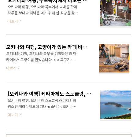
오키나와 여행, 수도꼭지에서 나오는 술을 무제한으로 마시는 키타야마 쇼쿠도
키, 온나노에키와 가깝습니다. 건물은 3층짜리
도가 잔잔해 다이빙과 ..
오키나와 여행, 오키나와 북부에서 숙박을 하며
빨간 건물이며 입구가 2개로 큰 길에서는 2층의
하루를 보내다 저녁을 먹기 위해 한 식당을 찾았
입구와 연결됩니다. 니쿠노 센몬텐(고기 전문점)
습니다. 오키나와 북부에서 숙박은 펜션에서 하
규톤 갓센 실내는 제법 넓으며 오키나와 전통 가
더보기
였습니다. 오키나와 여행, 오키나와 북부의 전통
옥 느낌이 듭니다. 오키나와 수호신 시사가 올려
가옥 펜션 타비노레시피 타비노테이타쿠 펜션에
져 있는 기와 길이 안 막혀 생각 보다 빨리 와 사
서 숙박할 때 주변 식당을 물어봐서 추천 받은 곳
람이 거의 없었습니다. 6시 생각하고 달렸는데 5
이지만 도착하니 너무 횡해서 여기가 식당 맞나
시에 도착 창이 있는 구석 자리로 자리를 잡습니
오키나와 여행, 고양이가 있는 카페 비세후쿠기 가로수 길 타비노카페 비세 스타일
하고 생각 정도로 거리에 사람이 없어 영업을 하
다. 안쪽..
오키나와 여행, 오키나와 북부를 여행하던 중 한
는 건지 궁금 한 기타야마 쇼쿠도(식당) 입구는
카페에서 고양이를 만났습니다. 비세후쿠기 가
분명 나키진의 야도 하이비스카스라고 적혀 있
로수 길의 카페 타비노카페 비세 스타일 타비노
더보기
어서 잘못 왔나하고 계속 생각하였습니다. 하이
카페 비세 스타일은 펜션인 타비노레시피 타비
비스카스는 게스트 하우스 같은 숙박시설로 운
노테이타쿠에서 운영하는 카페로 펜션에 숙박하
영을 하고 있었습니다. 입구에서 두리번 거리다
여 체크인을 할 때 소개를 받은 곳 입니다. 인근
찾은 바위 아래의 작은 간판 키타야마 쇼쿠도...
비세후쿠기 가로수 길 숲 속에 위치해 있으며 비
이러니 눈에 띄지 않는 것이... 게스트 하우스 골
[오키나와 여행] 케라마제도 스노클링, 자마미섬, 도카시키섬, 아카섬, 마에지마섬
세후쿠기 나무로 둘러싸여 있습니다. 오키나와
목 안으로 들어가..
오키나와 여행, 오키나와 스노클링과 다이빙의
여행, 오키나와 북부의 전통 가옥 펜션 타비노레
명소인 케라마제도에 다녀 왔습니다. 오키나와
시피 타비노테이타쿠 숲 속에 있지만 주차장이
본토에서 서쪽으로 약 40km 떨어진 곳에 위치
제법 넓고 카페도 공간이 여유로웠습니다. 차를
더보기
한 크고 작은 20여 개의 섬들이 모여 있는 제도
주차해 두고 카페로 들어가던 도중 만난 고등어
로 오키나와에서 가장 맑고 투명한 바다를 만날
고양이 가로수 길 마실 나가는 중이였는지 천천
수 있습니다. 자마미 섬(座間味島, 자마미지마),
히 눈 앞을 지나갑니다. 가로수 길을 걷는 고등어
도가시키 섬(渡嘉敷島, 도가시지마)을 중심으로